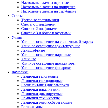
Настольные лампы офисные
Настольные лампы на прищепке
Настольные лампы на струбцине
Споты
Трековые светильники
Споты с 1 плафоном
Споты с 2 плафонами
Споты с 3 и более плафонами
Улица
Уличное освещение на солнечных батареях
Уличное освещение архитектурные
Ландшафтные
Уличное освещение парковые
Уличные
Уличное освещение прожекторы
Уличное освещение фонарики
Лампочки
Лампочки галогенные
Лампочки светодиодные
Блоки питания для лампочек
Лампочки накаливания
Лампочки диммируемые
Лампочки технические
Лампочки энергосберегающие
Ретро-лампы