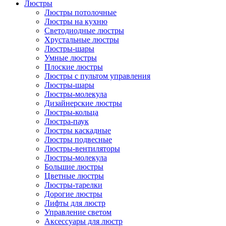
Люстры
Люстры потолочные
Люстры на кухню
Светодиодные люстры
Хрустальные люстры
Люстры-шары
Умные люстры
Плоские люстры
Люстры с пультом управления
Люстры-шары
Люстры-молекула
Дизайнерские люстры
Люстры-кольца
Люстра-паук
Люстры каскадные
Люстры подвесные
Люстры-вентиляторы
Люстры-молекула
Большие люстры
Цветные люстры
Люстры-тарелки
Дорогие люстры
Лифты для люстр
Управление светом
Аксессуары для люстр