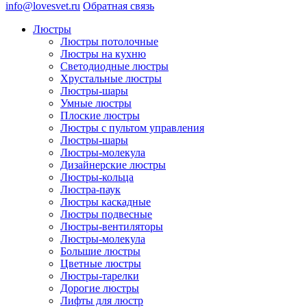
info@lovesvet.ru
Обратная связь
Люстры
Люстры потолочные
Люстры на кухню
Светодиодные люстры
Хрустальные люстры
Люстры-шары
Умные люстры
Плоские люстры
Люстры с пультом управления
Люстры-шары
Люстры-молекула
Дизайнерские люстры
Люстры-кольца
Люстра-паук
Люстры каскадные
Люстры подвесные
Люстры-вентиляторы
Люстры-молекула
Большие люстры
Цветные люстры
Люстры-тарелки
Дорогие люстры
Лифты для люстр