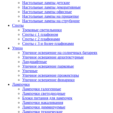
Настольные лампы детские
Настольные лампы декоративные
Настольные лампы офисные
Настольные лампы на прищепке
Настольные лампы на струбцине
Споты
Трековые светильники
Споты с 1 плафоном
Споты с 2 плафонами
Споты с 3 и более плафонами
Улица
Уличное освещение на солнечных батареях
Уличное освещение архитектурные
Ландшафтные
Уличное освещение парковые
Уличные
Уличное освещение прожекторы
Уличное освещение фонарики
Лампочки
Лампочки галогенные
Лампочки светодиодные
Блоки питания для лампочек
Лампочки накаливания
Лампочки диммируемые
Лампочки технические