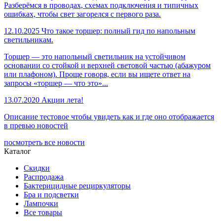
Разберёмся в проводах, схемах подключения и типичных
ошибках, чтобы свет загорелся с первого раза.
12.10.2025
Что такое торшер: полный гид по напольным
светильникам.
Торшер — это напольный светильник на устойчивом
основании со стойкой и верхней световой частью (абажуром
или плафоном). Проще говоря, если вы ищете ответ на
запросы «торшер — что это»...
13.07.2020
Акции лета!
Описание тестовое чтобы увидеть как и где оно отображается
в превью новостей
посмотреть все новости
Каталог
Скидки
Распродажа
Бактерицидные рециркуляторы
Бра и подсветки
Лампочки
Все товары