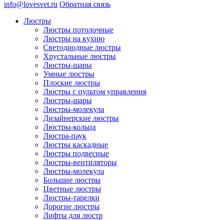
info@lovesvet.ru
Обратная связь
Люстры
Люстры потолочные
Люстры на кухню
Светодиодные люстры
Хрустальные люстры
Люстры-шары
Умные люстры
Плоские люстры
Люстры с пультом управления
Люстры-шары
Люстры-молекула
Дизайнерские люстры
Люстры-кольца
Люстра-паук
Люстры каскадные
Люстры подвесные
Люстры-вентиляторы
Люстры-молекула
Большие люстры
Цветные люстры
Люстры-тарелки
Дорогие люстры
Лифты для люстр