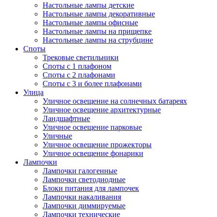
Настольные лампы детские
Настольные лампы декоративные
Настольные лампы офисные
Настольные лампы на прищепке
Настольные лампы на струбцине
Споты
Трековые светильники
Споты с 1 плафоном
Споты с 2 плафонами
Споты с 3 и более плафонами
Улица
Уличное освещение на солнечных батареях
Уличное освещение архитектурные
Ландшафтные
Уличное освещение парковые
Уличные
Уличное освещение прожекторы
Уличное освещение фонарики
Лампочки
Лампочки галогенные
Лампочки светодиодные
Блоки питания для лампочек
Лампочки накаливания
Лампочки диммируемые
Лампочки технические