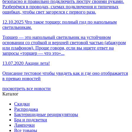
безопасно и правильно подключить люстру своими руками.
Разберёмся в проводах, схемах подключения и типичных
ошибках, чтобы свет загорелся с первого раза.
12.10.2025
Что такое торшер: полный гид по напольным
светильникам.
Торшер — это напольный светильник на устойчивом
основании со стойкой и верхней световой частью (абажуром
или плафоном). Проще говоря, если вы ищете ответ на
запросы «торшер — что это»...
13.07.2020
Акции лета!
Описание тестовое чтобы увидеть как и где оно отображается
в превью новостей
посмотреть все новости
Каталог
Скидки
Распродажа
Бактерицидные рециркуляторы
Бра и подсветки
Лампочки
Все товары