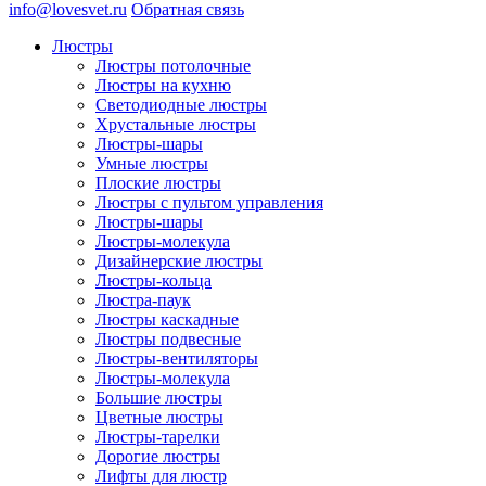
info@lovesvet.ru
Обратная связь
Люстры
Люстры потолочные
Люстры на кухню
Светодиодные люстры
Хрустальные люстры
Люстры-шары
Умные люстры
Плоские люстры
Люстры с пультом управления
Люстры-шары
Люстры-молекула
Дизайнерские люстры
Люстры-кольца
Люстра-паук
Люстры каскадные
Люстры подвесные
Люстры-вентиляторы
Люстры-молекула
Большие люстры
Цветные люстры
Люстры-тарелки
Дорогие люстры
Лифты для люстр