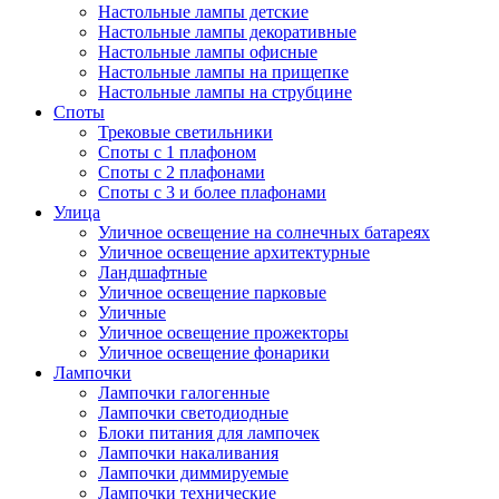
Настольные лампы детские
Настольные лампы декоративные
Настольные лампы офисные
Настольные лампы на прищепке
Настольные лампы на струбцине
Споты
Трековые светильники
Споты с 1 плафоном
Споты с 2 плафонами
Споты с 3 и более плафонами
Улица
Уличное освещение на солнечных батареях
Уличное освещение архитектурные
Ландшафтные
Уличное освещение парковые
Уличные
Уличное освещение прожекторы
Уличное освещение фонарики
Лампочки
Лампочки галогенные
Лампочки светодиодные
Блоки питания для лампочек
Лампочки накаливания
Лампочки диммируемые
Лампочки технические