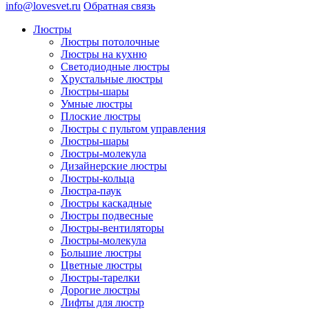
info@lovesvet.ru
Обратная связь
Люстры
Люстры потолочные
Люстры на кухню
Светодиодные люстры
Хрустальные люстры
Люстры-шары
Умные люстры
Плоские люстры
Люстры с пультом управления
Люстры-шары
Люстры-молекула
Дизайнерские люстры
Люстры-кольца
Люстра-паук
Люстры каскадные
Люстры подвесные
Люстры-вентиляторы
Люстры-молекула
Большие люстры
Цветные люстры
Люстры-тарелки
Дорогие люстры
Лифты для люстр