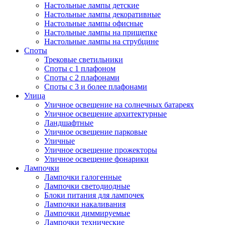
Настольные лампы детские
Настольные лампы декоративные
Настольные лампы офисные
Настольные лампы на прищепке
Настольные лампы на струбцине
Споты
Трековые светильники
Споты с 1 плафоном
Споты с 2 плафонами
Споты с 3 и более плафонами
Улица
Уличное освещение на солнечных батареях
Уличное освещение архитектурные
Ландшафтные
Уличное освещение парковые
Уличные
Уличное освещение прожекторы
Уличное освещение фонарики
Лампочки
Лампочки галогенные
Лампочки светодиодные
Блоки питания для лампочек
Лампочки накаливания
Лампочки диммируемые
Лампочки технические