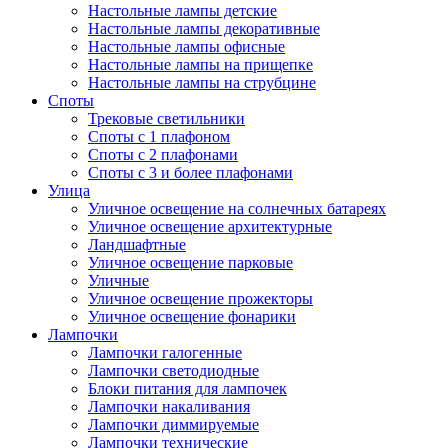
Настольные лампы детские
Настольные лампы декоративные
Настольные лампы офисные
Настольные лампы на прищепке
Настольные лампы на струбцине
Споты
Трековые светильники
Споты с 1 плафоном
Споты с 2 плафонами
Споты с 3 и более плафонами
Улица
Уличное освещение на солнечных батареях
Уличное освещение архитектурные
Ландшафтные
Уличное освещение парковые
Уличные
Уличное освещение прожекторы
Уличное освещение фонарики
Лампочки
Лампочки галогенные
Лампочки светодиодные
Блоки питания для лампочек
Лампочки накаливания
Лампочки диммируемые
Лампочки технические