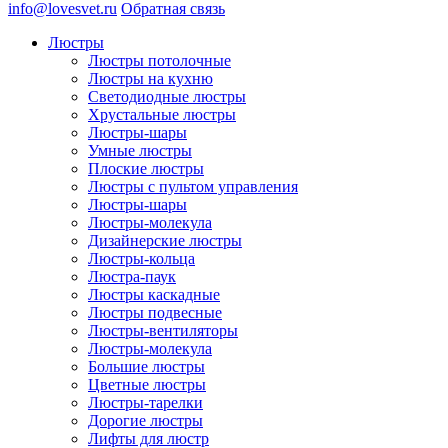
info@lovesvet.ru
Обратная связь
Люстры
Люстры потолочные
Люстры на кухню
Светодиодные люстры
Хрустальные люстры
Люстры-шары
Умные люстры
Плоские люстры
Люстры с пультом управления
Люстры-шары
Люстры-молекула
Дизайнерские люстры
Люстры-кольца
Люстра-паук
Люстры каскадные
Люстры подвесные
Люстры-вентиляторы
Люстры-молекула
Большие люстры
Цветные люстры
Люстры-тарелки
Дорогие люстры
Лифты для люстр