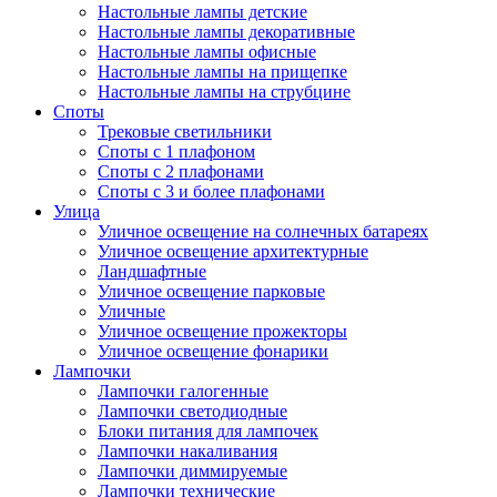
Настольные лампы детские
Настольные лампы декоративные
Настольные лампы офисные
Настольные лампы на прищепке
Настольные лампы на струбцине
Споты
Трековые светильники
Споты с 1 плафоном
Споты с 2 плафонами
Споты с 3 и более плафонами
Улица
Уличное освещение на солнечных батареях
Уличное освещение архитектурные
Ландшафтные
Уличное освещение парковые
Уличные
Уличное освещение прожекторы
Уличное освещение фонарики
Лампочки
Лампочки галогенные
Лампочки светодиодные
Блоки питания для лампочек
Лампочки накаливания
Лампочки диммируемые
Лампочки технические