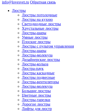
info@lovesvet.ru
Обратная связь
Люстры
Люстры потолочные
Люстры на кухню
Светодиодные люстры
Хрустальные люстры
Люстры-шары
Умные люстры
Плоские люстры
Люстры с пультом управления
Люстры-шары
Люстры-молекула
Дизайнерские люстры
Люстры-кольца
Люстра-паук
Люстры каскадные
Люстры подвесные
Люстры-вентиляторы
Люстры-молекула
Большие люстры
Цветные люстры
Люстры-тарелки
Дорогие люстры
Лифты для люстр