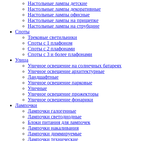
Настольные лампы детские
Настольные лампы декоративные
Настольные лампы офисные
Настольные лампы на прищепке
Настольные лампы на струбцине
Споты
Трековые светильники
Споты с 1 плафоном
Споты с 2 плафонами
Споты с 3 и более плафонами
Улица
Уличное освещение на солнечных батареях
Уличное освещение архитектурные
Ландшафтные
Уличное освещение парковые
Уличные
Уличное освещение прожекторы
Уличное освещение фонарики
Лампочки
Лампочки галогенные
Лампочки светодиодные
Блоки питания для лампочек
Лампочки накаливания
Лампочки диммируемые
Лампочки технические