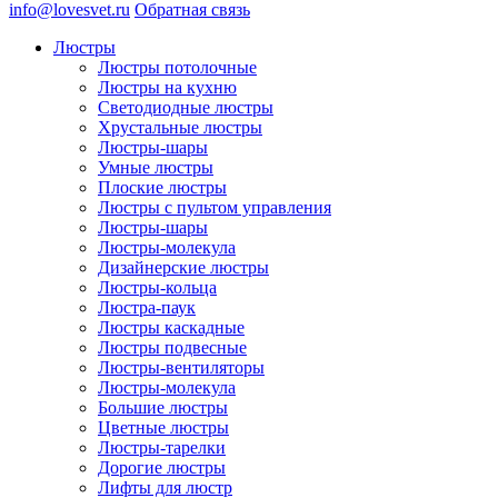
info@lovesvet.ru
Обратная связь
Люстры
Люстры потолочные
Люстры на кухню
Светодиодные люстры
Хрустальные люстры
Люстры-шары
Умные люстры
Плоские люстры
Люстры с пультом управления
Люстры-шары
Люстры-молекула
Дизайнерские люстры
Люстры-кольца
Люстра-паук
Люстры каскадные
Люстры подвесные
Люстры-вентиляторы
Люстры-молекула
Большие люстры
Цветные люстры
Люстры-тарелки
Дорогие люстры
Лифты для люстр