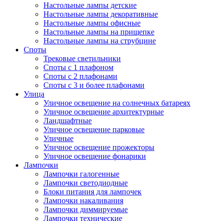
Настольные лампы детские
Настольные лампы декоративные
Настольные лампы офисные
Настольные лампы на прищепке
Настольные лампы на струбцине
Споты
Трековые светильники
Споты с 1 плафоном
Споты с 2 плафонами
Споты с 3 и более плафонами
Улица
Уличное освещение на солнечных батареях
Уличное освещение архитектурные
Ландшафтные
Уличное освещение парковые
Уличные
Уличное освещение прожекторы
Уличное освещение фонарики
Лампочки
Лампочки галогенные
Лампочки светодиодные
Блоки питания для лампочек
Лампочки накаливания
Лампочки диммируемые
Лампочки технические