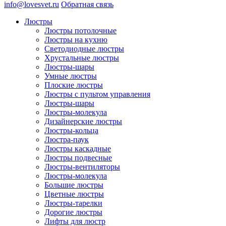
info@lovesvet.ru
Обратная связь
Люстры
Люстры потолочные
Люстры на кухню
Светодиодные люстры
Хрустальные люстры
Люстры-шары
Умные люстры
Плоские люстры
Люстры с пультом управления
Люстры-шары
Люстры-молекула
Дизайнерские люстры
Люстры-кольца
Люстра-паук
Люстры каскадные
Люстры подвесные
Люстры-вентиляторы
Люстры-молекула
Большие люстры
Цветные люстры
Люстры-тарелки
Дорогие люстры
Лифты для люстр