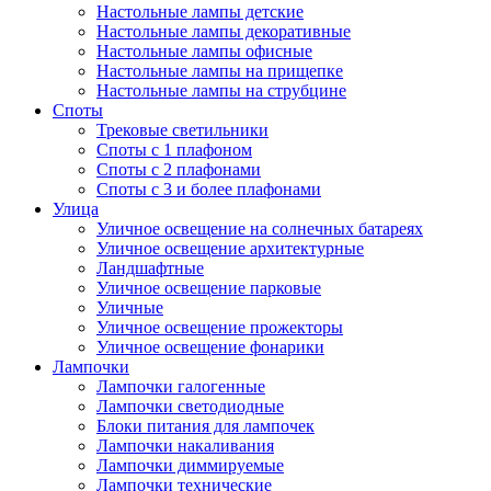
Настольные лампы детские
Настольные лампы декоративные
Настольные лампы офисные
Настольные лампы на прищепке
Настольные лампы на струбцине
Споты
Трековые светильники
Споты с 1 плафоном
Споты с 2 плафонами
Споты с 3 и более плафонами
Улица
Уличное освещение на солнечных батареях
Уличное освещение архитектурные
Ландшафтные
Уличное освещение парковые
Уличные
Уличное освещение прожекторы
Уличное освещение фонарики
Лампочки
Лампочки галогенные
Лампочки светодиодные
Блоки питания для лампочек
Лампочки накаливания
Лампочки диммируемые
Лампочки технические