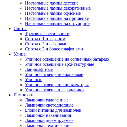
Настольные лампы детские
Настольные лампы декоративные
Настольные лампы офисные
Настольные лампы на прищепке
Настольные лампы на струбцине
Споты
Трековые светильники
Споты с 1 плафоном
Споты с 2 плафонами
Споты с 3 и более плафонами
Улица
Уличное освещение на солнечных батареях
Уличное освещение архитектурные
Ландшафтные
Уличное освещение парковые
Уличные
Уличное освещение прожекторы
Уличное освещение фонарики
Лампочки
Лампочки галогенные
Лампочки светодиодные
Блоки питания для лампочек
Лампочки накаливания
Лампочки диммируемые
Лампочки технические