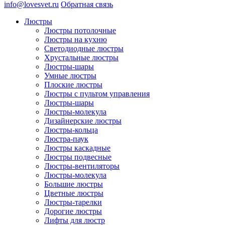
info@lovesvet.ru
Обратная связь
Люстры
Люстры потолочные
Люстры на кухню
Светодиодные люстры
Хрустальные люстры
Люстры-шары
Умные люстры
Плоские люстры
Люстры с пультом управления
Люстры-шары
Люстры-молекула
Дизайнерские люстры
Люстры-кольца
Люстра-паук
Люстры каскадные
Люстры подвесные
Люстры-вентиляторы
Люстры-молекула
Большие люстры
Цветные люстры
Люстры-тарелки
Дорогие люстры
Лифты для люстр