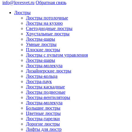
info@lovesvet.ru
Обратная связь
Люстры
Люстры потолочные
Люстры на кухню
Светодиодные люстры
Хрустальные люстры
Люстры-шары
Умные люстры
Плоские люстры
Люстры с пультом управления
Люстры-шары
Люстры-молекула
Дизайнерские люстры
Люстры-кольца
Люстра-паук
Люстры каскадные
Люстры подвесные
Люстры-вентиляторы
Люстры-молекула
Большие люстры
Цветные люстры
Люстры-тарелки
Дорогие люстры
Лифты для люстр