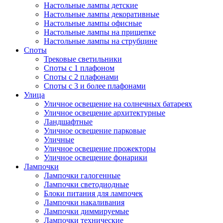
Настольные лампы детские
Настольные лампы декоративные
Настольные лампы офисные
Настольные лампы на прищепке
Настольные лампы на струбцине
Споты
Трековые светильники
Споты с 1 плафоном
Споты с 2 плафонами
Споты с 3 и более плафонами
Улица
Уличное освещение на солнечных батареях
Уличное освещение архитектурные
Ландшафтные
Уличное освещение парковые
Уличные
Уличное освещение прожекторы
Уличное освещение фонарики
Лампочки
Лампочки галогенные
Лампочки светодиодные
Блоки питания для лампочек
Лампочки накаливания
Лампочки диммируемые
Лампочки технические