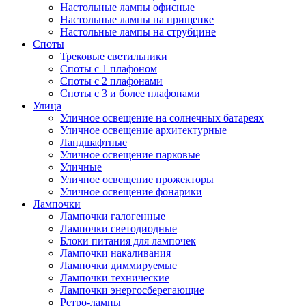
Настольные лампы офисные
Настольные лампы на прищепке
Настольные лампы на струбцине
Споты
Трековые светильники
Споты с 1 плафоном
Споты с 2 плафонами
Споты с 3 и более плафонами
Улица
Уличное освещение на солнечных батареях
Уличное освещение архитектурные
Ландшафтные
Уличное освещение парковые
Уличные
Уличное освещение прожекторы
Уличное освещение фонарики
Лампочки
Лампочки галогенные
Лампочки светодиодные
Блоки питания для лампочек
Лампочки накаливания
Лампочки диммируемые
Лампочки технические
Лампочки энергосберегающие
Ретро-лампы