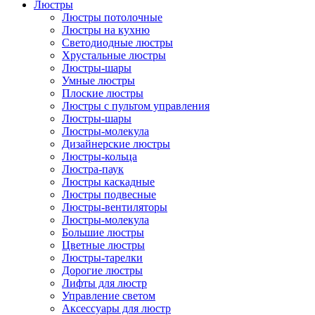
Люстры
Люстры потолочные
Люстры на кухню
Светодиодные люстры
Хрустальные люстры
Люстры-шары
Умные люстры
Плоские люстры
Люстры с пультом управления
Люстры-шары
Люстры-молекула
Дизайнерские люстры
Люстры-кольца
Люстра-паук
Люстры каскадные
Люстры подвесные
Люстры-вентиляторы
Люстры-молекула
Большие люстры
Цветные люстры
Люстры-тарелки
Дорогие люстры
Лифты для люстр
Управление светом
Аксессуары для люстр