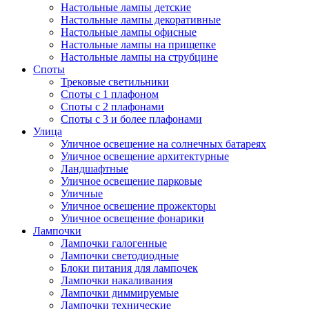
Настольные лампы детские
Настольные лампы декоративные
Настольные лампы офисные
Настольные лампы на прищепке
Настольные лампы на струбцине
Споты
Трековые светильники
Споты с 1 плафоном
Споты с 2 плафонами
Споты с 3 и более плафонами
Улица
Уличное освещение на солнечных батареях
Уличное освещение архитектурные
Ландшафтные
Уличное освещение парковые
Уличные
Уличное освещение прожекторы
Уличное освещение фонарики
Лампочки
Лампочки галогенные
Лампочки светодиодные
Блоки питания для лампочек
Лампочки накаливания
Лампочки диммируемые
Лампочки технические