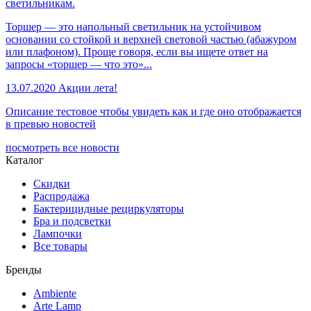
светильникам.
Торшер — это напольный светильник на устойчивом
основании со стойкой и верхней световой частью (абажуром
или плафоном). Проще говоря, если вы ищете ответ на
запросы «торшер — что это»...
13.07.2020
Акции лета!
Описание тестовое чтобы увидеть как и где оно отображается
в превью новостей
посмотреть все новости
Каталог
Скидки
Распродажа
Бактерицидные рециркуляторы
Бра и подсветки
Лампочки
Все товары
Бренды
Ambiente
Arte Lamp