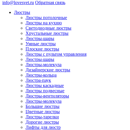
info@lovesvet.ru
Обратная связь
Люстры
Люстры потолочные
Люстры на кухню
Светодиодные люстры
Хрустальные люстры
Люстры-шары
Умные люстры
Плоские люстры
Люстры с пультом управления
Люстры-шары
Люстры-молекула
Дизайнерские люстры
Люстры-кольца
Люстра-паук
Люстры каскадные
Люстры подвесные
Люстры-вентиляторы
Люстры-молекула
Большие люстры
Цветные люстры
Люстры-тарелки
Дорогие люстры
Лифты для люстр