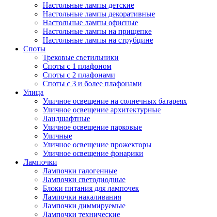
Настольные лампы детские
Настольные лампы декоративные
Настольные лампы офисные
Настольные лампы на прищепке
Настольные лампы на струбцине
Споты
Трековые светильники
Споты с 1 плафоном
Споты с 2 плафонами
Споты с 3 и более плафонами
Улица
Уличное освещение на солнечных батареях
Уличное освещение архитектурные
Ландшафтные
Уличное освещение парковые
Уличные
Уличное освещение прожекторы
Уличное освещение фонарики
Лампочки
Лампочки галогенные
Лампочки светодиодные
Блоки питания для лампочек
Лампочки накаливания
Лампочки диммируемые
Лампочки технические