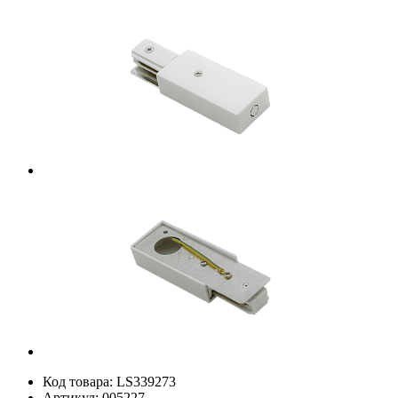
Код товара:
LS339273
Артикул:
005227