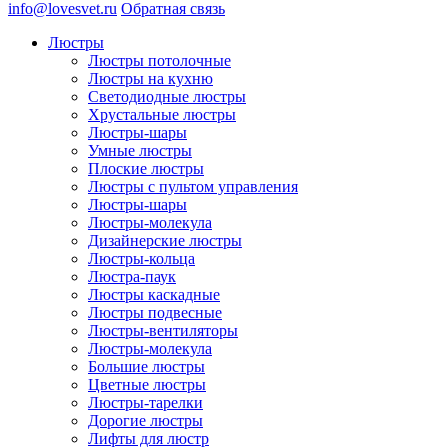
info@lovesvet.ru
Обратная связь
Люстры
Люстры потолочные
Люстры на кухню
Светодиодные люстры
Хрустальные люстры
Люстры-шары
Умные люстры
Плоские люстры
Люстры с пультом управления
Люстры-шары
Люстры-молекула
Дизайнерские люстры
Люстры-кольца
Люстра-паук
Люстры каскадные
Люстры подвесные
Люстры-вентиляторы
Люстры-молекула
Большие люстры
Цветные люстры
Люстры-тарелки
Дорогие люстры
Лифты для люстр