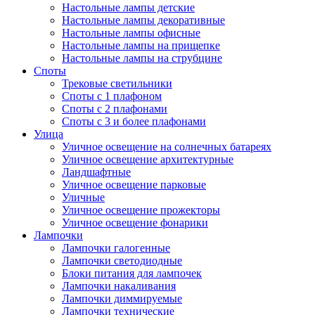
Настольные лампы детские
Настольные лампы декоративные
Настольные лампы офисные
Настольные лампы на прищепке
Настольные лампы на струбцине
Споты
Трековые светильники
Споты с 1 плафоном
Споты с 2 плафонами
Споты с 3 и более плафонами
Улица
Уличное освещение на солнечных батареях
Уличное освещение архитектурные
Ландшафтные
Уличное освещение парковые
Уличные
Уличное освещение прожекторы
Уличное освещение фонарики
Лампочки
Лампочки галогенные
Лампочки светодиодные
Блоки питания для лампочек
Лампочки накаливания
Лампочки диммируемые
Лампочки технические