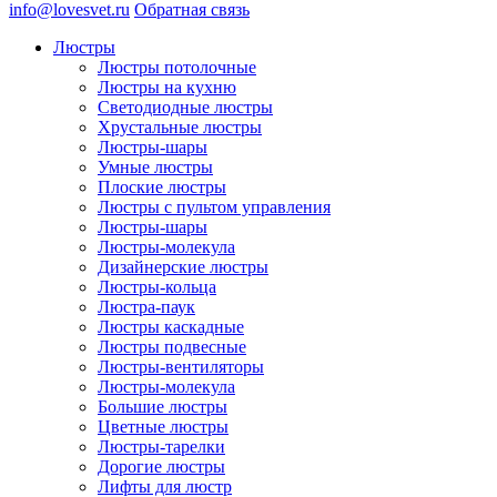
info@lovesvet.ru
Обратная связь
Люстры
Люстры потолочные
Люстры на кухню
Светодиодные люстры
Хрустальные люстры
Люстры-шары
Умные люстры
Плоские люстры
Люстры с пультом управления
Люстры-шары
Люстры-молекула
Дизайнерские люстры
Люстры-кольца
Люстра-паук
Люстры каскадные
Люстры подвесные
Люстры-вентиляторы
Люстры-молекула
Большие люстры
Цветные люстры
Люстры-тарелки
Дорогие люстры
Лифты для люстр