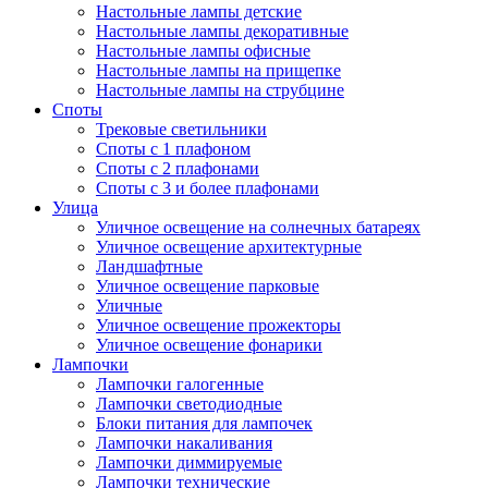
Настольные лампы детские
Настольные лампы декоративные
Настольные лампы офисные
Настольные лампы на прищепке
Настольные лампы на струбцине
Споты
Трековые светильники
Споты с 1 плафоном
Споты с 2 плафонами
Споты с 3 и более плафонами
Улица
Уличное освещение на солнечных батареях
Уличное освещение архитектурные
Ландшафтные
Уличное освещение парковые
Уличные
Уличное освещение прожекторы
Уличное освещение фонарики
Лампочки
Лампочки галогенные
Лампочки светодиодные
Блоки питания для лампочек
Лампочки накаливания
Лампочки диммируемые
Лампочки технические