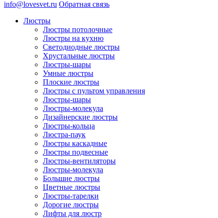
info@lovesvet.ru
Обратная связь
Люстры
Люстры потолочные
Люстры на кухню
Светодиодные люстры
Хрустальные люстры
Люстры-шары
Умные люстры
Плоские люстры
Люстры с пультом управления
Люстры-шары
Люстры-молекула
Дизайнерские люстры
Люстры-кольца
Люстра-паук
Люстры каскадные
Люстры подвесные
Люстры-вентиляторы
Люстры-молекула
Большие люстры
Цветные люстры
Люстры-тарелки
Дорогие люстры
Лифты для люстр