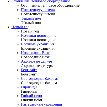
Отопление, тепловое оборудование
Отопление, тепловое оборудование
Полотенцесушители
Полотенцесушители
Тёплый пол
Тёплый пол
Новый год
Новый год
Ночники новогодние
Ночники новогодние
Елочные украшения
Елочные украшения
Новогодние Елки
Новогодние Елки
Акриловые фигуры
Акриловые фигуры
Белт лайт
Белт лайт
Светодиодная бахрома
Светодиодная бахрома
Гирлянды
Гирлянды
Гибкий неон
Гибкий неон
Интерьерные украшения