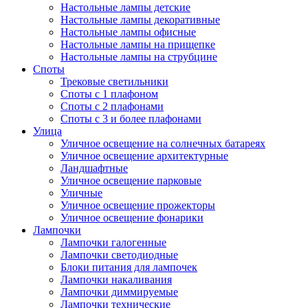
Настольные лампы детские
Настольные лампы декоративные
Настольные лампы офисные
Настольные лампы на прищепке
Настольные лампы на струбцине
Споты
Трековые светильники
Споты с 1 плафоном
Споты с 2 плафонами
Споты с 3 и более плафонами
Улица
Уличное освещение на солнечных батареях
Уличное освещение архитектурные
Ландшафтные
Уличное освещение парковые
Уличные
Уличное освещение прожекторы
Уличное освещение фонарики
Лампочки
Лампочки галогенные
Лампочки светодиодные
Блоки питания для лампочек
Лампочки накаливания
Лампочки диммируемые
Лампочки технические