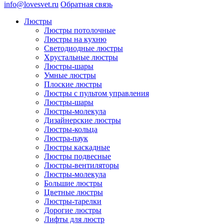
info@lovesvet.ru
Обратная связь
Люстры
Люстры потолочные
Люстры на кухню
Светодиодные люстры
Хрустальные люстры
Люстры-шары
Умные люстры
Плоские люстры
Люстры с пультом управления
Люстры-шары
Люстры-молекула
Дизайнерские люстры
Люстры-кольца
Люстра-паук
Люстры каскадные
Люстры подвесные
Люстры-вентиляторы
Люстры-молекула
Большие люстры
Цветные люстры
Люстры-тарелки
Дорогие люстры
Лифты для люстр