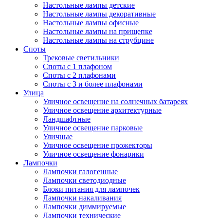
Настольные лампы детские
Настольные лампы декоративные
Настольные лампы офисные
Настольные лампы на прищепке
Настольные лампы на струбцине
Споты
Трековые светильники
Споты с 1 плафоном
Споты с 2 плафонами
Споты с 3 и более плафонами
Улица
Уличное освещение на солнечных батареях
Уличное освещение архитектурные
Ландшафтные
Уличное освещение парковые
Уличные
Уличное освещение прожекторы
Уличное освещение фонарики
Лампочки
Лампочки галогенные
Лампочки светодиодные
Блоки питания для лампочек
Лампочки накаливания
Лампочки диммируемые
Лампочки технические