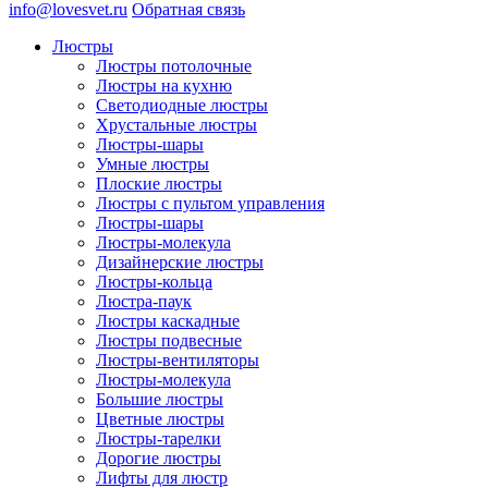
info@lovesvet.ru
Обратная связь
Люстры
Люстры потолочные
Люстры на кухню
Светодиодные люстры
Хрустальные люстры
Люстры-шары
Умные люстры
Плоские люстры
Люстры с пультом управления
Люстры-шары
Люстры-молекула
Дизайнерские люстры
Люстры-кольца
Люстра-паук
Люстры каскадные
Люстры подвесные
Люстры-вентиляторы
Люстры-молекула
Большие люстры
Цветные люстры
Люстры-тарелки
Дорогие люстры
Лифты для люстр