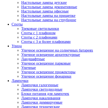
Настольные лампы детские
Настольные лампы декоративные
Настольные лампы офисные
Настольные лампы на прищепке
Настольные лампы на струбцине
Споты
Трековые светильники
Споты с 1 плафоном
Споты с 2 плафонами
Споты с 3 и более плафонами
Улица
Уличное освещение на солнечных батареях
Уличное освещение архитектурные
Ландшафтные
Уличное освещение парковые
Уличные
Уличное освещение прожекторы
Уличное освещение фонарики
Лампочки
Лампочки галогенные
Лампочки светодиодные
Блоки питания для лампочек
Лампочки накаливания
Лампочки диммируемые
Лампочки технические