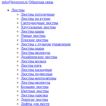
info@lovesvet.ru
Обратная связь
Люстры
Люстры потолочные
Люстры на кухню
Светодиодные люстры
Хрустальные люстры
Люстры-шары
Умные люстры
Плоские люстры
Люстры с пультом управления
Люстры-шары
Люстры-молекула
Дизайнерские люстры
Люстры-кольца
Люстра-паук
Люстры каскадные
Люстры подвесные
Люстры-вентиляторы
Люстры-молекула
Большие люстры
Цветные люстры
Люстры-тарелки
Дорогие люстры
Лифты для люстр