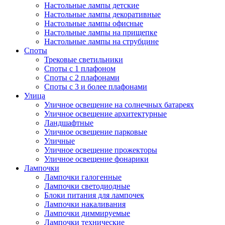
Настольные лампы детские
Настольные лампы декоративные
Настольные лампы офисные
Настольные лампы на прищепке
Настольные лампы на струбцине
Споты
Трековые светильники
Споты с 1 плафоном
Споты с 2 плафонами
Споты с 3 и более плафонами
Улица
Уличное освещение на солнечных батареях
Уличное освещение архитектурные
Ландшафтные
Уличное освещение парковые
Уличные
Уличное освещение прожекторы
Уличное освещение фонарики
Лампочки
Лампочки галогенные
Лампочки светодиодные
Блоки питания для лампочек
Лампочки накаливания
Лампочки диммируемые
Лампочки технические