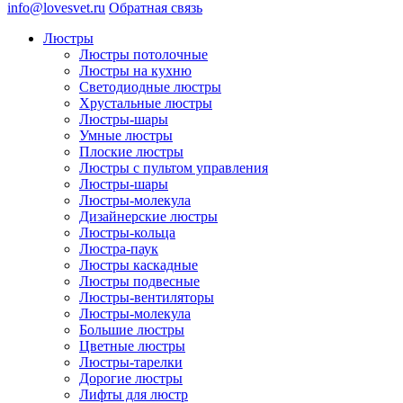
info@lovesvet.ru
Обратная связь
Люстры
Люстры потолочные
Люстры на кухню
Светодиодные люстры
Хрустальные люстры
Люстры-шары
Умные люстры
Плоские люстры
Люстры с пультом управления
Люстры-шары
Люстры-молекула
Дизайнерские люстры
Люстры-кольца
Люстра-паук
Люстры каскадные
Люстры подвесные
Люстры-вентиляторы
Люстры-молекула
Большие люстры
Цветные люстры
Люстры-тарелки
Дорогие люстры
Лифты для люстр