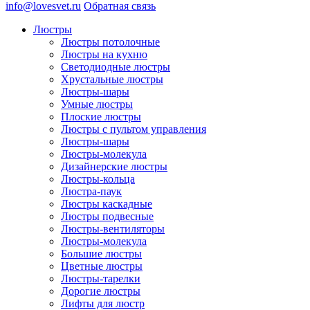
info@lovesvet.ru
Обратная связь
Люстры
Люстры потолочные
Люстры на кухню
Светодиодные люстры
Хрустальные люстры
Люстры-шары
Умные люстры
Плоские люстры
Люстры с пультом управления
Люстры-шары
Люстры-молекула
Дизайнерские люстры
Люстры-кольца
Люстра-паук
Люстры каскадные
Люстры подвесные
Люстры-вентиляторы
Люстры-молекула
Большие люстры
Цветные люстры
Люстры-тарелки
Дорогие люстры
Лифты для люстр