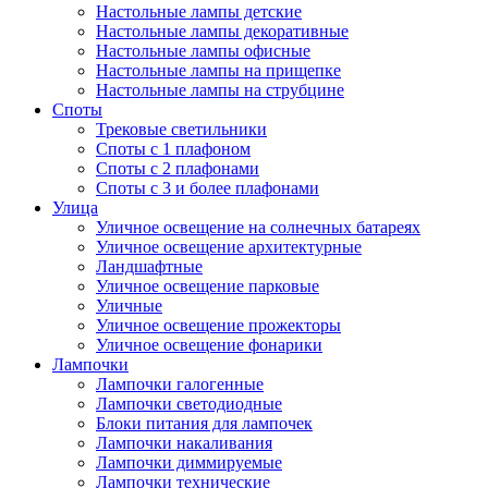
Настольные лампы детские
Настольные лампы декоративные
Настольные лампы офисные
Настольные лампы на прищепке
Настольные лампы на струбцине
Споты
Трековые светильники
Споты с 1 плафоном
Споты с 2 плафонами
Споты с 3 и более плафонами
Улица
Уличное освещение на солнечных батареях
Уличное освещение архитектурные
Ландшафтные
Уличное освещение парковые
Уличные
Уличное освещение прожекторы
Уличное освещение фонарики
Лампочки
Лампочки галогенные
Лампочки светодиодные
Блоки питания для лампочек
Лампочки накаливания
Лампочки диммируемые
Лампочки технические