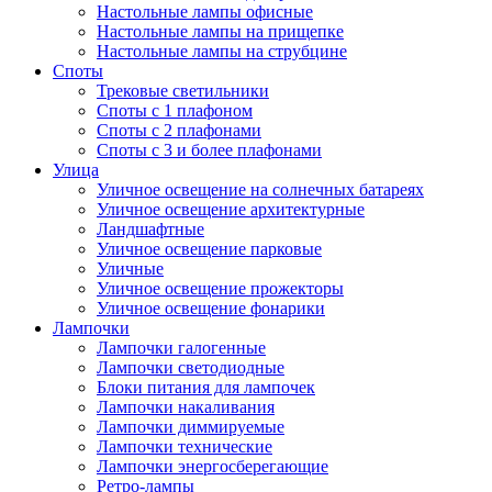
Настольные лампы офисные
Настольные лампы на прищепке
Настольные лампы на струбцине
Споты
Трековые светильники
Споты с 1 плафоном
Споты с 2 плафонами
Споты с 3 и более плафонами
Улица
Уличное освещение на солнечных батареях
Уличное освещение архитектурные
Ландшафтные
Уличное освещение парковые
Уличные
Уличное освещение прожекторы
Уличное освещение фонарики
Лампочки
Лампочки галогенные
Лампочки светодиодные
Блоки питания для лампочек
Лампочки накаливания
Лампочки диммируемые
Лампочки технические
Лампочки энергосберегающие
Ретро-лампы