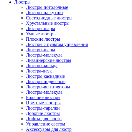
Люстры
Люстры потолочные
Люстры на кухню
Светодиодные люстры
Хрустальные люстры
Люстры-шары
Умные люстры
Плоские люстры
Люстры с пультом управления
Люстры-шары
Люстры-молекула
Дизайнерские люстры
Люстры-кольца
Люстра-паук
Люстры каскадные
Люстры подвесные
Люстры-вентиляторы
Люстры-молекула
Большие люстры
Цветные люстры
Люстры-тарелки
Дорогие люстры
Лифты для люстр
Управление светом
Аксессуары для люстр