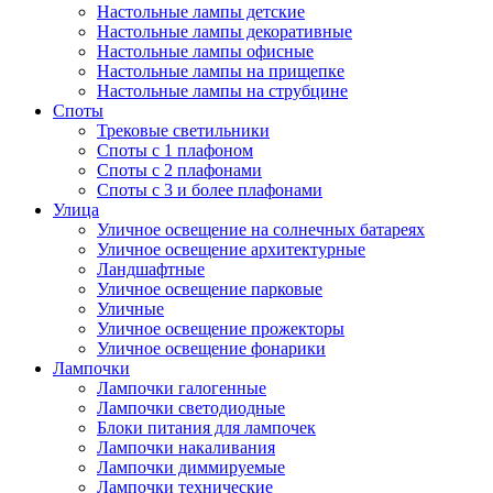
Настольные лампы детские
Настольные лампы декоративные
Настольные лампы офисные
Настольные лампы на прищепке
Настольные лампы на струбцине
Споты
Трековые светильники
Споты с 1 плафоном
Споты с 2 плафонами
Споты с 3 и более плафонами
Улица
Уличное освещение на солнечных батареях
Уличное освещение архитектурные
Ландшафтные
Уличное освещение парковые
Уличные
Уличное освещение прожекторы
Уличное освещение фонарики
Лампочки
Лампочки галогенные
Лампочки светодиодные
Блоки питания для лампочек
Лампочки накаливания
Лампочки диммируемые
Лампочки технические