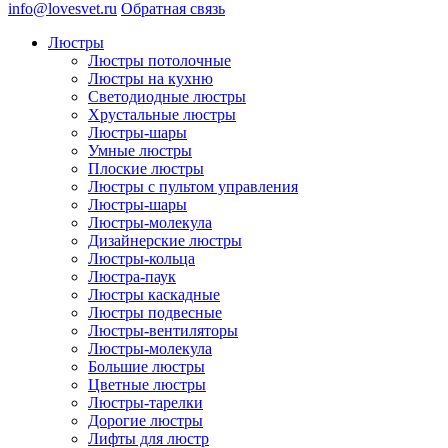
info@lovesvet.ru
Обратная связь
Люстры
Люстры потолочные
Люстры на кухню
Светодиодные люстры
Хрустальные люстры
Люстры-шары
Умные люстры
Плоские люстры
Люстры с пультом управления
Люстры-шары
Люстры-молекула
Дизайнерские люстры
Люстры-кольца
Люстра-паук
Люстры каскадные
Люстры подвесные
Люстры-вентиляторы
Люстры-молекула
Большие люстры
Цветные люстры
Люстры-тарелки
Дорогие люстры
Лифты для люстр