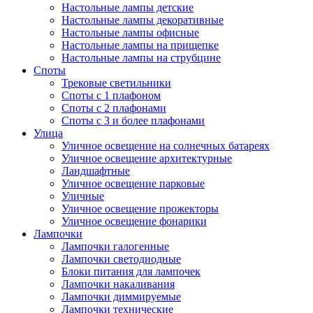
Настольные лампы детские
Настольные лампы декоративные
Настольные лампы офисные
Настольные лампы на прищепке
Настольные лампы на струбцине
Споты
Трековые светильники
Споты с 1 плафоном
Споты с 2 плафонами
Споты с 3 и более плафонами
Улица
Уличное освещение на солнечных батареях
Уличное освещение архитектурные
Ландшафтные
Уличное освещение парковые
Уличные
Уличное освещение прожекторы
Уличное освещение фонарики
Лампочки
Лампочки галогенные
Лампочки светодиодные
Блоки питания для лампочек
Лампочки накаливания
Лампочки диммируемые
Лампочки технические