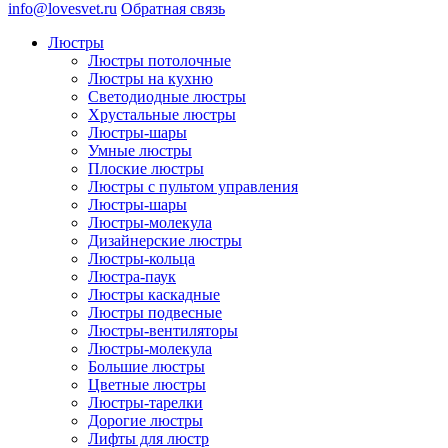
info@lovesvet.ru
Обратная связь
Люстры
Люстры потолочные
Люстры на кухню
Светодиодные люстры
Хрустальные люстры
Люстры-шары
Умные люстры
Плоские люстры
Люстры с пультом управления
Люстры-шары
Люстры-молекула
Дизайнерские люстры
Люстры-кольца
Люстра-паук
Люстры каскадные
Люстры подвесные
Люстры-вентиляторы
Люстры-молекула
Большие люстры
Цветные люстры
Люстры-тарелки
Дорогие люстры
Лифты для люстр