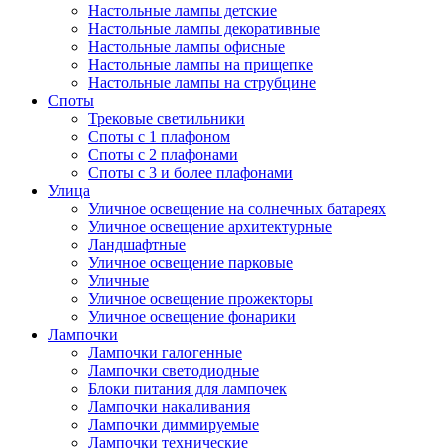
Настольные лампы детские
Настольные лампы декоративные
Настольные лампы офисные
Настольные лампы на прищепке
Настольные лампы на струбцине
Споты
Трековые светильники
Споты с 1 плафоном
Споты с 2 плафонами
Споты с 3 и более плафонами
Улица
Уличное освещение на солнечных батареях
Уличное освещение архитектурные
Ландшафтные
Уличное освещение парковые
Уличные
Уличное освещение прожекторы
Уличное освещение фонарики
Лампочки
Лампочки галогенные
Лампочки светодиодные
Блоки питания для лампочек
Лампочки накаливания
Лампочки диммируемые
Лампочки технические