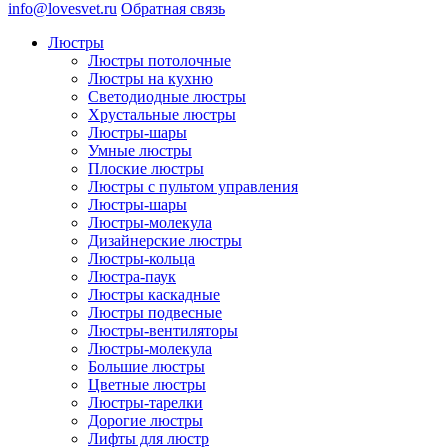
info@lovesvet.ru
Обратная связь
Люстры
Люстры потолочные
Люстры на кухню
Светодиодные люстры
Хрустальные люстры
Люстры-шары
Умные люстры
Плоские люстры
Люстры с пультом управления
Люстры-шары
Люстры-молекула
Дизайнерские люстры
Люстры-кольца
Люстра-паук
Люстры каскадные
Люстры подвесные
Люстры-вентиляторы
Люстры-молекула
Большие люстры
Цветные люстры
Люстры-тарелки
Дорогие люстры
Лифты для люстр