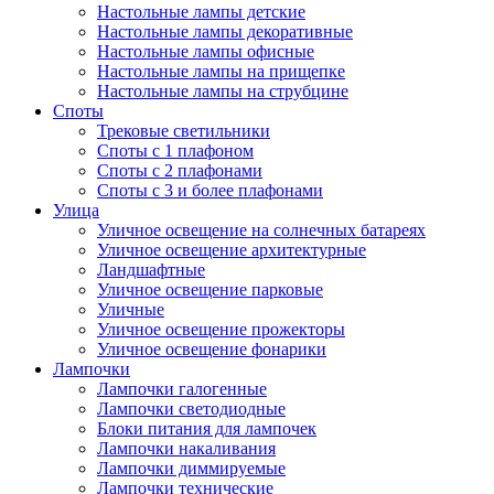
Настольные лампы детские
Настольные лампы декоративные
Настольные лампы офисные
Настольные лампы на прищепке
Настольные лампы на струбцине
Споты
Трековые светильники
Споты с 1 плафоном
Споты с 2 плафонами
Споты с 3 и более плафонами
Улица
Уличное освещение на солнечных батареях
Уличное освещение архитектурные
Ландшафтные
Уличное освещение парковые
Уличные
Уличное освещение прожекторы
Уличное освещение фонарики
Лампочки
Лампочки галогенные
Лампочки светодиодные
Блоки питания для лампочек
Лампочки накаливания
Лампочки диммируемые
Лампочки технические