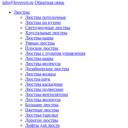
info@lovesvet.ru
Обратная связь
Люстры
Люстры потолочные
Люстры на кухню
Светодиодные люстры
Хрустальные люстры
Люстры-шары
Умные люстры
Плоские люстры
Люстры с пультом управления
Люстры-шары
Люстры-молекула
Дизайнерские люстры
Люстры-кольца
Люстра-паук
Люстры каскадные
Люстры подвесные
Люстры-вентиляторы
Люстры-молекула
Большие люстры
Цветные люстры
Люстры-тарелки
Дорогие люстры
Лифты для люстр