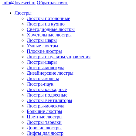
info@lovesvet.ru
Обратная связь
Люстры
Люстры потолочные
Люстры на кухню
Светодиодные люстры
Хрустальные люстры
Люстры-шары
Умные люстры
Плоские люстры
Люстры с пультом управления
Люстры-шары
Люстры-молекула
Дизайнерские люстры
Люстры-кольца
Люстра-паук
Люстры каскадные
Люстры подвесные
Люстры-вентиляторы
Люстры-молекула
Большие люстры
Цветные люстры
Люстры-тарелки
Дорогие люстры
Лифты для люстр