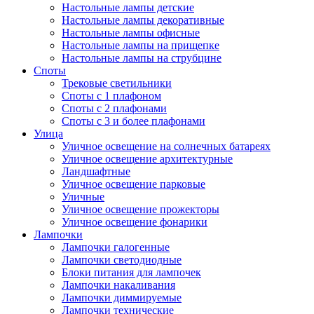
Настольные лампы детские
Настольные лампы декоративные
Настольные лампы офисные
Настольные лампы на прищепке
Настольные лампы на струбцине
Споты
Трековые светильники
Споты с 1 плафоном
Споты с 2 плафонами
Споты с 3 и более плафонами
Улица
Уличное освещение на солнечных батареях
Уличное освещение архитектурные
Ландшафтные
Уличное освещение парковые
Уличные
Уличное освещение прожекторы
Уличное освещение фонарики
Лампочки
Лампочки галогенные
Лампочки светодиодные
Блоки питания для лампочек
Лампочки накаливания
Лампочки диммируемые
Лампочки технические