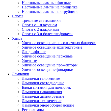
Настольные лампы офисные
Настольные лампы на прищепке
Настольные лампы на струбцине
Споты
Трековые светильники
Споты с 1 плафоном
Споты с 2 плафонами
Споты с 3 и более плафонами
Улица
Уличное освещение на солнечных батареях
Уличное освещение архитектурные
Ландшафтные
Уличное освещение парковые
Уличные
Уличное освещение прожекторы
Уличное освещение фонарики
Лампочки
Лампочки галогенные
Лампочки светодиодные
Блоки питания для лампочек
Лампочки накаливания
Лампочки диммируемые
Лампочки технические
Лампочки энергосберегающие
Ретро-лампы