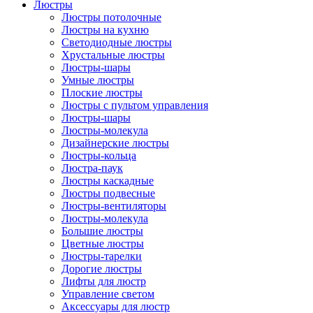
Люстры
Люстры потолочные
Люстры на кухню
Светодиодные люстры
Хрустальные люстры
Люстры-шары
Умные люстры
Плоские люстры
Люстры с пультом управления
Люстры-шары
Люстры-молекула
Дизайнерские люстры
Люстры-кольца
Люстра-паук
Люстры каскадные
Люстры подвесные
Люстры-вентиляторы
Люстры-молекула
Большие люстры
Цветные люстры
Люстры-тарелки
Дорогие люстры
Лифты для люстр
Управление светом
Аксессуары для люстр