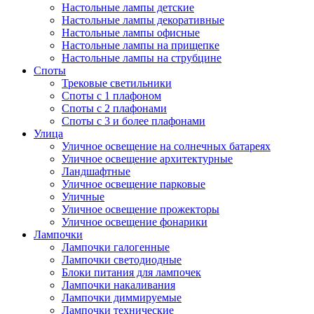
Настольные лампы детские
Настольные лампы декоративные
Настольные лампы офисные
Настольные лампы на прищепке
Настольные лампы на струбцине
Споты
Трековые светильники
Споты с 1 плафоном
Споты с 2 плафонами
Споты с 3 и более плафонами
Улица
Уличное освещение на солнечных батареях
Уличное освещение архитектурные
Ландшафтные
Уличное освещение парковые
Уличные
Уличное освещение прожекторы
Уличное освещение фонарики
Лампочки
Лампочки галогенные
Лампочки светодиодные
Блоки питания для лампочек
Лампочки накаливания
Лампочки диммируемые
Лампочки технические