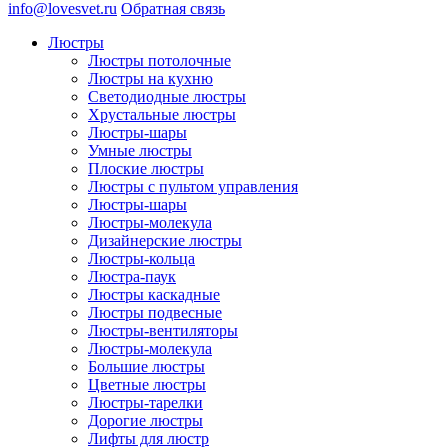
info@lovesvet.ru
Обратная связь
Люстры
Люстры потолочные
Люстры на кухню
Светодиодные люстры
Хрустальные люстры
Люстры-шары
Умные люстры
Плоские люстры
Люстры с пультом управления
Люстры-шары
Люстры-молекула
Дизайнерские люстры
Люстры-кольца
Люстра-паук
Люстры каскадные
Люстры подвесные
Люстры-вентиляторы
Люстры-молекула
Большие люстры
Цветные люстры
Люстры-тарелки
Дорогие люстры
Лифты для люстр