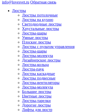
info@lovesvet.ru
Обратная связь
Люстры
Люстры потолочные
Люстры на кухню
Светодиодные люстры
Хрустальные люстры
Люстры-шары
Умные люстры
Плоские люстры
Люстры с пультом управления
Люстры-шары
Люстры-молекула
Дизайнерские люстры
Люстры-кольца
Люстра-паук
Люстры каскадные
Люстры подвесные
Люстры-вентиляторы
Люстры-молекула
Большие люстры
Цветные люстры
Люстры-тарелки
Дорогие люстры
Лифты для люстр