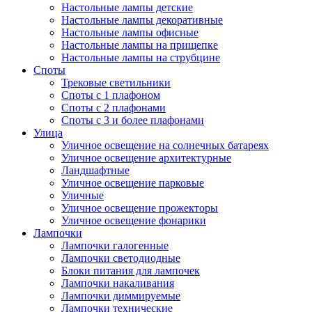
Настольные лампы детские
Настольные лампы декоративные
Настольные лампы офисные
Настольные лампы на прищепке
Настольные лампы на струбцине
Споты
Трековые светильники
Споты с 1 плафоном
Споты с 2 плафонами
Споты с 3 и более плафонами
Улица
Уличное освещение на солнечных батареях
Уличное освещение архитектурные
Ландшафтные
Уличное освещение парковые
Уличные
Уличное освещение прожекторы
Уличное освещение фонарики
Лампочки
Лампочки галогенные
Лампочки светодиодные
Блоки питания для лампочек
Лампочки накаливания
Лампочки диммируемые
Лампочки технические