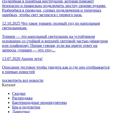
Подробная и понятная инструкция, которая поможет
безопасно и правильно подключить люстру своими руками.
Разберёмся в проводах, схемах подключения и типичных
ошибках, чтобы свет загорелся с первого раза.
12.10.2025
Что такое торшер: полный гид по напольным
светильникам.
Торшер — это напольный светильник на устойчивом
основании со стойкой и верхней световой частью (абажуром
или плафоном). Проще говоря, если вы ищете ответ на
запросы «торшер — что это»...
13.07.2020
Акции лета!
Описание тестовое чтобы увидеть как и где оно отображается
в превью новостей
посмотреть все новости
Каталог
Скидки
Распродажа
Бактерицидные рециркуляторы
Бра и подсветки
Лампочки