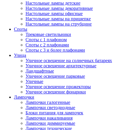
Настольные лампы детские
Настольные лампы декоративные
Настольные лампы офисные
Настольные лампы на прищепке
Настольные лампы на струбцине
Споты
Трековые светильники
Споты с 1 плафоном
Споты с 2 плафонами
Споты с 3 и более плафонами
Улица
Уличное освещение на солнечных батареях
Уличное освещение архитектурные
Ландшафтные
Уличное освещение парковые
Уличные
Уличное освещение прожекторы
Уличное освещение фонарики
Лампочки
Лампочки галогенные
Лампочки светодиодные
Блоки питания для лампочек
Лампочки накаливания
Лампочки диммируемые
Лампочки технические