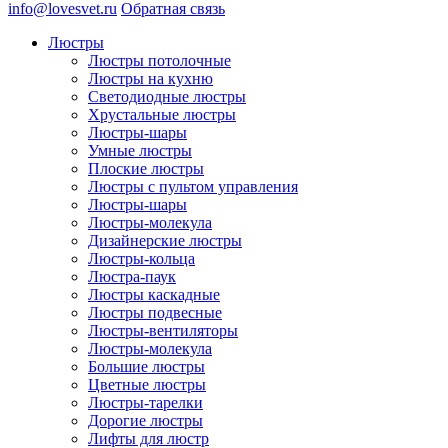
info@lovesvet.ru
Обратная связь
Люстры
Люстры потолочные
Люстры на кухню
Светодиодные люстры
Хрустальные люстры
Люстры-шары
Умные люстры
Плоские люстры
Люстры с пультом управления
Люстры-шары
Люстры-молекула
Дизайнерские люстры
Люстры-кольца
Люстра-паук
Люстры каскадные
Люстры подвесные
Люстры-вентиляторы
Люстры-молекула
Большие люстры
Цветные люстры
Люстры-тарелки
Дорогие люстры
Лифты для люстр