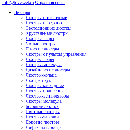
info@lovesvet.ru
Обратная связь
Люстры
Люстры потолочные
Люстры на кухню
Светодиодные люстры
Хрустальные люстры
Люстры-шары
Умные люстры
Плоские люстры
Люстры с пультом управления
Люстры-шары
Люстры-молекула
Дизайнерские люстры
Люстры-кольца
Люстра-паук
Люстры каскадные
Люстры подвесные
Люстры-вентиляторы
Люстры-молекула
Большие люстры
Цветные люстры
Люстры-тарелки
Дорогие люстры
Лифты для люстр