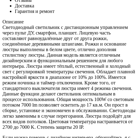
Отзывы
Доставка
Гарантия и ремонт
Описание
Светодиодный светильник с дистанционным управлением
через пульт ДУ, смартфон, планшет. Лицевую часть
составляют равноудалённые друг от друга рожки,
соединённые деревянными штангами. Рожки и основание
люстры выполнены в белом цвете, отлично дополняя
стилистику люстры. Данная модель является отличным
дизайнерским и функциональным решением для любого
интерьера. Люстра имеет тёплый, естественный и холодный
свет с регулировкой температуры свечения. Обладает плавной
настройкой яркости в диапазоне от 10% до 100%. Имеется
режим ночника и таймер отключения. Кроме того, от
стандартного выключателя люстра имеет 4 режима свечения.
Данные функции делают светильник оптимальным в
процессе использования. Общая мощность 100W со световым
потоком 7000 lm позволяет осветить до 17 кв.м. Он прост в
сборке, установке и экономичен в обслуживании. Светодиоды
легко заменимы в случае перегорания. Люстра подойдёт для
всех видов потолков. Цветовая температура настраивается от
2700 до 7000 K. Степень защиты 20 IP.
Если нужна помощь с дизайном интерьера, обращайтесь, я с