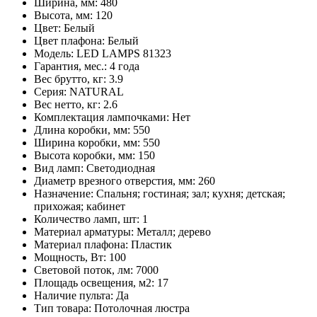
Ширина, мм:
480
Высота, мм:
120
Цвет:
Белый
Цвет плафона:
Белый
Модель:
LED LAMPS 81323
Гарантия, мес.:
4 года
Вес брутто, кг:
3.9
Серия:
NATURAL
Вес нетто, кг:
2.6
Комплектация лампочками:
Нет
Длина коробки, мм:
550
Ширина коробки, мм:
550
Высота коробки, мм:
150
Вид ламп:
Светодиодная
Диаметр врезного отверстия, мм:
260
Назначение:
Спальня; гостиная; зал; кухня; детская;
прихожая; кабинет
Количество ламп, шт:
1
Материал арматуры:
Металл; дерево
Материал плафона:
Пластик
Мощность, Вт:
100
Световой поток, лм:
7000
Площадь освещения, м2:
17
Наличие пульта:
Да
Тип товара:
Потолочная люстра