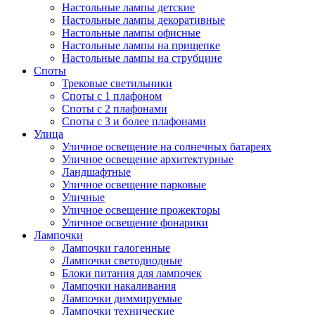
Настольные лампы детские
Настольные лампы декоративные
Настольные лампы офисные
Настольные лампы на прищепке
Настольные лампы на струбцине
Споты
Трековые светильники
Споты с 1 плафоном
Споты с 2 плафонами
Споты с 3 и более плафонами
Улица
Уличное освещение на солнечных батареях
Уличное освещение архитектурные
Ландшафтные
Уличное освещение парковые
Уличные
Уличное освещение прожекторы
Уличное освещение фонарики
Лампочки
Лампочки галогенные
Лампочки светодиодные
Блоки питания для лампочек
Лампочки накаливания
Лампочки диммируемые
Лампочки технические