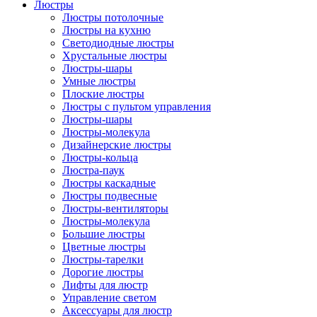
Люстры
Люстры потолочные
Люстры на кухню
Светодиодные люстры
Хрустальные люстры
Люстры-шары
Умные люстры
Плоские люстры
Люстры с пультом управления
Люстры-шары
Люстры-молекула
Дизайнерские люстры
Люстры-кольца
Люстра-паук
Люстры каскадные
Люстры подвесные
Люстры-вентиляторы
Люстры-молекула
Большие люстры
Цветные люстры
Люстры-тарелки
Дорогие люстры
Лифты для люстр
Управление светом
Аксессуары для люстр