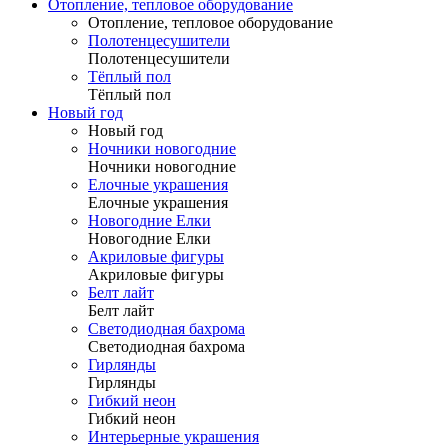
Отопление, тепловое оборудование
Отопление, тепловое оборудование
Полотенцесушители
Полотенцесушители
Тёплый пол
Тёплый пол
Новый год
Новый год
Ночники новогодние
Ночники новогодние
Елочные украшения
Елочные украшения
Новогодние Елки
Новогодние Елки
Акриловые фигуры
Акриловые фигуры
Белт лайт
Белт лайт
Светодиодная бахрома
Светодиодная бахрома
Гирлянды
Гирлянды
Гибкий неон
Гибкий неон
Интерьерные украшения