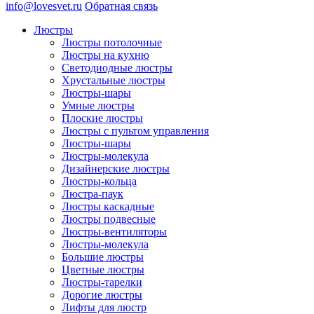
info@lovesvet.ru
Обратная связь
Люстры
Люстры потолочные
Люстры на кухню
Светодиодные люстры
Хрустальные люстры
Люстры-шары
Умные люстры
Плоские люстры
Люстры с пультом управления
Люстры-шары
Люстры-молекула
Дизайнерские люстры
Люстры-кольца
Люстра-паук
Люстры каскадные
Люстры подвесные
Люстры-вентиляторы
Люстры-молекула
Большие люстры
Цветные люстры
Люстры-тарелки
Дорогие люстры
Лифты для люстр