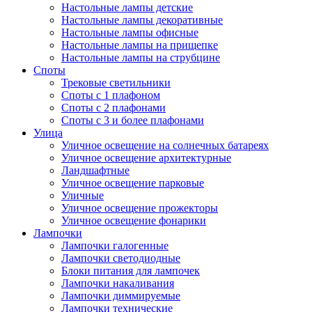
Настольные лампы детские
Настольные лампы декоративные
Настольные лампы офисные
Настольные лампы на прищепке
Настольные лампы на струбцине
Споты
Трековые светильники
Споты с 1 плафоном
Споты с 2 плафонами
Споты с 3 и более плафонами
Улица
Уличное освещение на солнечных батареях
Уличное освещение архитектурные
Ландшафтные
Уличное освещение парковые
Уличные
Уличное освещение прожекторы
Уличное освещение фонарики
Лампочки
Лампочки галогенные
Лампочки светодиодные
Блоки питания для лампочек
Лампочки накаливания
Лампочки диммируемые
Лампочки технические