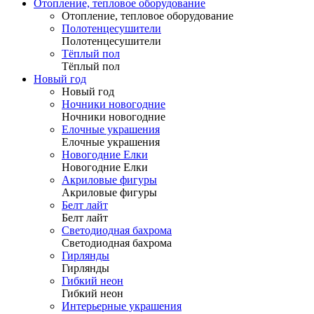
Отопление, тепловое оборудование
Отопление, тепловое оборудование
Полотенцесушители
Полотенцесушители
Тёплый пол
Тёплый пол
Новый год
Новый год
Ночники новогодние
Ночники новогодние
Елочные украшения
Елочные украшения
Новогодние Елки
Новогодние Елки
Акриловые фигуры
Акриловые фигуры
Белт лайт
Белт лайт
Светодиодная бахрома
Светодиодная бахрома
Гирлянды
Гирлянды
Гибкий неон
Гибкий неон
Интерьерные украшения