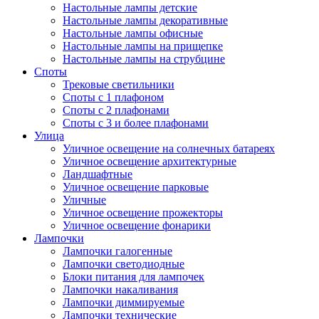
Настольные лампы детские
Настольные лампы декоративные
Настольные лампы офисные
Настольные лампы на прищепке
Настольные лампы на струбцине
Споты
Трековые светильники
Споты с 1 плафоном
Споты с 2 плафонами
Споты с 3 и более плафонами
Улица
Уличное освещение на солнечных батареях
Уличное освещение архитектурные
Ландшафтные
Уличное освещение парковые
Уличные
Уличное освещение прожекторы
Уличное освещение фонарики
Лампочки
Лампочки галогенные
Лампочки светодиодные
Блоки питания для лампочек
Лампочки накаливания
Лампочки диммируемые
Лампочки технические