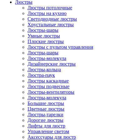
Люстры
Люстры потолочные
Люстры на кухню
Светодиодные люстры
Хрустальные люстры
Люстры-шары
Умные люстры
Плоские люстры
Люстры с пультом управления
Люстры-шары
Люстры-молекула
Дизайнерские люстры
Люстры-кольца
Люстра-паук
Люстры каскадные
Люстры подвесные
Люстры-вентиляторы
Люстры-молекула
Большие люстры
Цветные люстры
Люстры-тарелки
Дорогие люстры
Лифты для люстр
Управление светом
Аксессуары для люстр