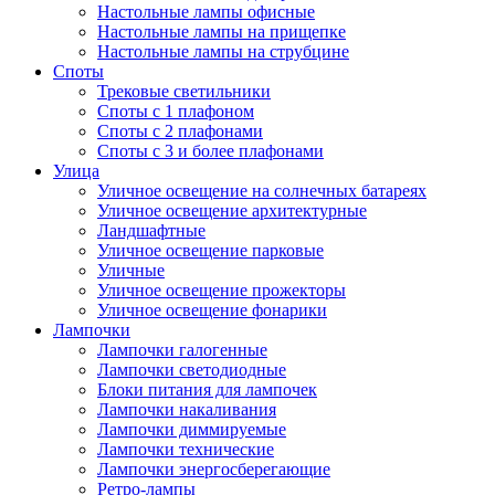
Настольные лампы офисные
Настольные лампы на прищепке
Настольные лампы на струбцине
Споты
Трековые светильники
Споты с 1 плафоном
Споты с 2 плафонами
Споты с 3 и более плафонами
Улица
Уличное освещение на солнечных батареях
Уличное освещение архитектурные
Ландшафтные
Уличное освещение парковые
Уличные
Уличное освещение прожекторы
Уличное освещение фонарики
Лампочки
Лампочки галогенные
Лампочки светодиодные
Блоки питания для лампочек
Лампочки накаливания
Лампочки диммируемые
Лампочки технические
Лампочки энергосберегающие
Ретро-лампы