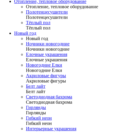
Отопление, тепловое оборудование
Отопление, тепловое оборудование
Полотенцесушители
Полотенцесушители
Тёплый пол
Тёплый пол
Новый год
Новый год
Ночники новогодние
Ночники новогодние
Елочные украшения
Елочные украшения
Новогодние Елки
Новогодние Елки
Акриловые фигуры
Акриловые фигуры
Белт лайт
Белт лайт
Светодиодная бахрома
Светодиодная бахрома
Гирлянды
Гирлянды
Гибкий неон
Гибкий неон
Интерьерные украшения