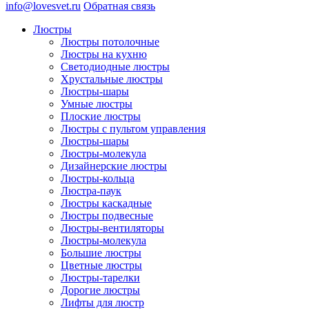
info@lovesvet.ru
Обратная связь
Люстры
Люстры потолочные
Люстры на кухню
Светодиодные люстры
Хрустальные люстры
Люстры-шары
Умные люстры
Плоские люстры
Люстры с пультом управления
Люстры-шары
Люстры-молекула
Дизайнерские люстры
Люстры-кольца
Люстра-паук
Люстры каскадные
Люстры подвесные
Люстры-вентиляторы
Люстры-молекула
Большие люстры
Цветные люстры
Люстры-тарелки
Дорогие люстры
Лифты для люстр