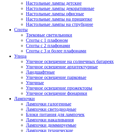
Настольные лампы детские
Настольные лампы декоративные
Настольные лампы офисные
Настольные лампы на прищепке
Настольные лампы на струбцине
Споты
Трековые светильники
Споты с 1 плафоном
Споты с 2 плафонами
Споты с 3 и более плафонами
Улица
Уличное освещение на солнечных батареях
Уличное освещение архитектурные
Ландшафтные
Уличное освещение парковые
Уличные
Уличное освещение прожекторы
Уличное освещение фонарики
Лампочки
Лампочки галогенные
Лампочки светодиодные
Блоки питания для лампочек
Лампочки накаливания
Лампочки диммируемые
Лампочки технические