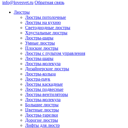
info@lovesvet.ru
Обратная связь
Люстры
Люстры потолочные
Люстры на кухню
Светодиодные люстры
Хрустальные люстры
Люстры-шары
Умные люстры
Плоские люстры
Люстры с пультом управления
Люстры-шары
Люстры-молекула
Дизайнерские люстры
Люстры-кольца
Люстра-паук
Люстры каскадные
Люстры подвесные
Люстры-вентиляторы
Люстры-молекула
Большие люстры
Цветные люстры
Люстры-тарелки
Дорогие люстры
Лифты для люстр