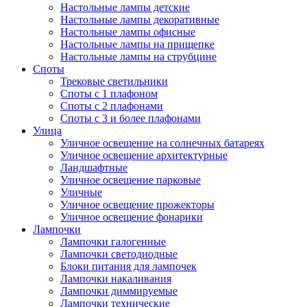
Настольные лампы детские
Настольные лампы декоративные
Настольные лампы офисные
Настольные лампы на прищепке
Настольные лампы на струбцине
Споты
Трековые светильники
Споты с 1 плафоном
Споты с 2 плафонами
Споты с 3 и более плафонами
Улица
Уличное освещение на солнечных батареях
Уличное освещение архитектурные
Ландшафтные
Уличное освещение парковые
Уличные
Уличное освещение прожекторы
Уличное освещение фонарики
Лампочки
Лампочки галогенные
Лампочки светодиодные
Блоки питания для лампочек
Лампочки накаливания
Лампочки диммируемые
Лампочки технические