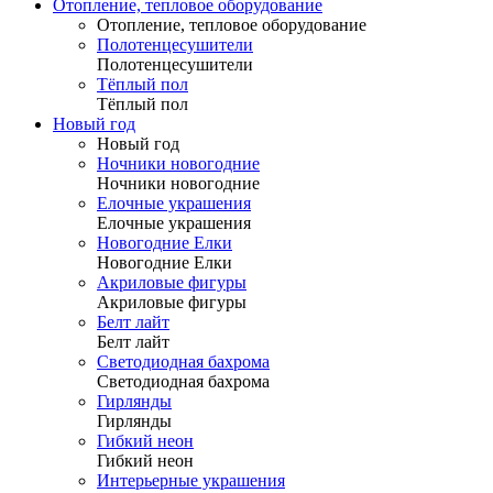
Отопление, тепловое оборудование
Отопление, тепловое оборудование
Полотенцесушители
Полотенцесушители
Тёплый пол
Тёплый пол
Новый год
Новый год
Ночники новогодние
Ночники новогодние
Елочные украшения
Елочные украшения
Новогодние Елки
Новогодние Елки
Акриловые фигуры
Акриловые фигуры
Белт лайт
Белт лайт
Светодиодная бахрома
Светодиодная бахрома
Гирлянды
Гирлянды
Гибкий неон
Гибкий неон
Интерьерные украшения