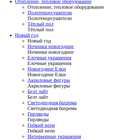
Отопление, тепловое оборудование
Отопление, тепловое оборудование
Полотенцесушители
Полотенцесушители
Тёплый пол
Тёплый пол
Новый год
Новый год
Ночники новогодние
Ночники новогодние
Елочные украшения
Елочные украшения
Новогодние Елки
Новогодние Елки
Акриловые фигуры
Акриловые фигуры
Белт лайт
Белт лайт
Светодиодная бахрома
Светодиодная бахрома
Гирлянды
Гирлянды
Гибкий неон
Гибкий неон
Интерьерные украшения