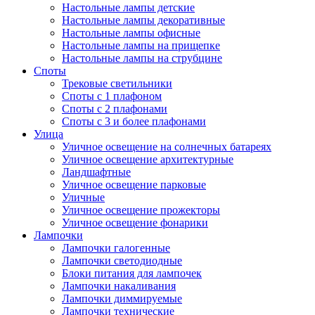
Настольные лампы детские
Настольные лампы декоративные
Настольные лампы офисные
Настольные лампы на прищепке
Настольные лампы на струбцине
Споты
Трековые светильники
Споты с 1 плафоном
Споты с 2 плафонами
Споты с 3 и более плафонами
Улица
Уличное освещение на солнечных батареях
Уличное освещение архитектурные
Ландшафтные
Уличное освещение парковые
Уличные
Уличное освещение прожекторы
Уличное освещение фонарики
Лампочки
Лампочки галогенные
Лампочки светодиодные
Блоки питания для лампочек
Лампочки накаливания
Лампочки диммируемые
Лампочки технические