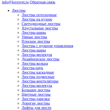
info@lovesvet.ru
Обратная связь
Люстры
Люстры потолочные
Люстры на кухню
Светодиодные люстры
Хрустальные люстры
Люстры-шары
Умные люстры
Плоские люстры
Люстры с пультом управления
Люстры-шары
Люстры-молекула
Дизайнерские люстры
Люстры-кольца
Люстра-паук
Люстры каскадные
Люстры подвесные
Люстры-вентиляторы
Люстры-молекула
Большие люстры
Цветные люстры
Люстры-тарелки
Дорогие люстры
Лифты для люстр