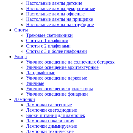
Настольные лампы детские
Настольные лампы декоративные
Настольные лампы офисные
Настольные лампы на прищепке
Настольные лампы на струбцине
Споты
Трековые светильники
Споты с 1 плафоном
Споты с 2 плафонами
Споты с 3 и более плафонами
Улица
Уличное освещение на солнечных батареях
Уличное освещение архитектурные
Ландшафтные
Уличное освещение парковые
Уличные
Уличное освещение прожекторы
Уличное освещение фонарики
Лампочки
Лампочки галогенные
Лампочки светодиодные
Блоки питания для лампочек
Лампочки накаливания
Лампочки диммируемые
Лампочки технические