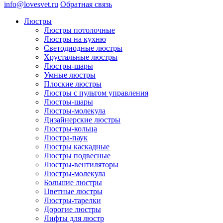
info@lovesvet.ru
Обратная связь
Люстры
Люстры потолочные
Люстры на кухню
Светодиодные люстры
Хрустальные люстры
Люстры-шары
Умные люстры
Плоские люстры
Люстры с пультом управления
Люстры-шары
Люстры-молекула
Дизайнерские люстры
Люстры-кольца
Люстра-паук
Люстры каскадные
Люстры подвесные
Люстры-вентиляторы
Люстры-молекула
Большие люстры
Цветные люстры
Люстры-тарелки
Дорогие люстры
Лифты для люстр