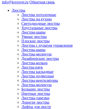
info@lovesvet.ru
Обратная связь
Люстры
Люстры потолочные
Люстры на кухню
Светодиодные люстры
Хрустальные люстры
Люстры-шары
Умные люстры
Плоские люстры
Люстры с пультом управления
Люстры-шары
Люстры-молекула
Дизайнерские люстры
Люстры-кольца
Люстра-паук
Люстры каскадные
Люстры подвесные
Люстры-вентиляторы
Люстры-молекула
Большие люстры
Цветные люстры
Люстры-тарелки
Дорогие люстры
Лифты для люстр