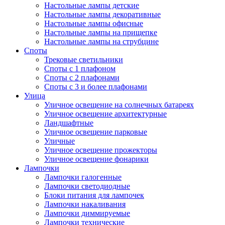
Настольные лампы детские
Настольные лампы декоративные
Настольные лампы офисные
Настольные лампы на прищепке
Настольные лампы на струбцине
Споты
Трековые светильники
Споты с 1 плафоном
Споты с 2 плафонами
Споты с 3 и более плафонами
Улица
Уличное освещение на солнечных батареях
Уличное освещение архитектурные
Ландшафтные
Уличное освещение парковые
Уличные
Уличное освещение прожекторы
Уличное освещение фонарики
Лампочки
Лампочки галогенные
Лампочки светодиодные
Блоки питания для лампочек
Лампочки накаливания
Лампочки диммируемые
Лампочки технические