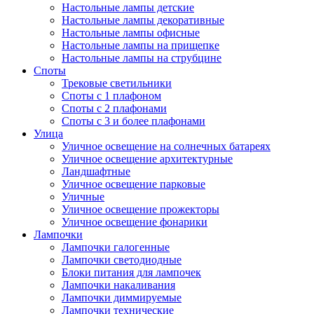
Настольные лампы детские
Настольные лампы декоративные
Настольные лампы офисные
Настольные лампы на прищепке
Настольные лампы на струбцине
Споты
Трековые светильники
Споты с 1 плафоном
Споты с 2 плафонами
Споты с 3 и более плафонами
Улица
Уличное освещение на солнечных батареях
Уличное освещение архитектурные
Ландшафтные
Уличное освещение парковые
Уличные
Уличное освещение прожекторы
Уличное освещение фонарики
Лампочки
Лампочки галогенные
Лампочки светодиодные
Блоки питания для лампочек
Лампочки накаливания
Лампочки диммируемые
Лампочки технические