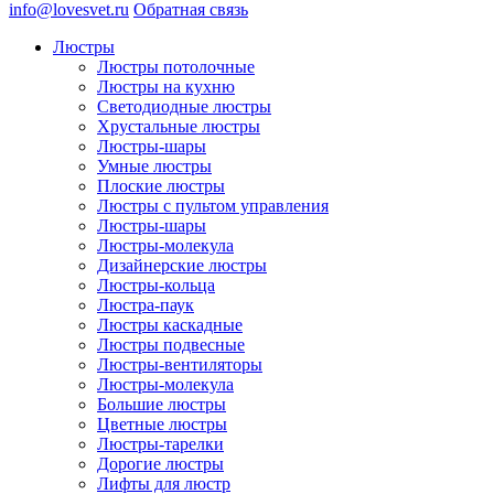
info@lovesvet.ru
Обратная связь
Люстры
Люстры потолочные
Люстры на кухню
Светодиодные люстры
Хрустальные люстры
Люстры-шары
Умные люстры
Плоские люстры
Люстры с пультом управления
Люстры-шары
Люстры-молекула
Дизайнерские люстры
Люстры-кольца
Люстра-паук
Люстры каскадные
Люстры подвесные
Люстры-вентиляторы
Люстры-молекула
Большие люстры
Цветные люстры
Люстры-тарелки
Дорогие люстры
Лифты для люстр