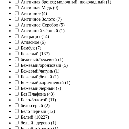
Античная бронза; молочный; шоколадный (
1
)
Античная Медь (
9
)
Античное (
4
)
Античное Золото (
7
)
Античное Серебро (
5
)
Античный чёрный (
1
)
Антрацит (
14
)
Атласное (
6
)
Бамбук (
7
)
Бежевый (
137
)
бежевый/бежевый (
1
)
Бежевый/бронзовый (
5
)
Бежевый/латунь (
1
)
Бежевый;белый (
1
)
Бежевый;коричневый (
1
)
Бежевый;черный (
7
)
Без Плафона (
43
)
Бело-Золотой (
11
)
бело-серый (
2
)
Бело-черный (
12
)
Белый (
10227
)
белый , дерево (
1
)
Белый и Золото (
1
)