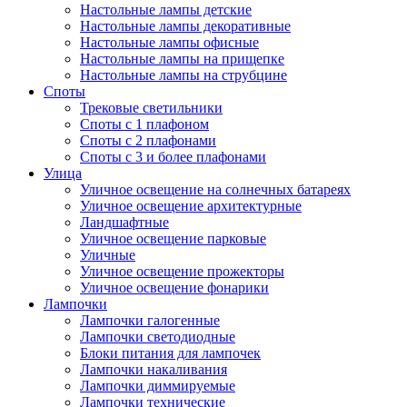
Настольные лампы детские
Настольные лампы декоративные
Настольные лампы офисные
Настольные лампы на прищепке
Настольные лампы на струбцине
Споты
Трековые светильники
Споты с 1 плафоном
Споты с 2 плафонами
Споты с 3 и более плафонами
Улица
Уличное освещение на солнечных батареях
Уличное освещение архитектурные
Ландшафтные
Уличное освещение парковые
Уличные
Уличное освещение прожекторы
Уличное освещение фонарики
Лампочки
Лампочки галогенные
Лампочки светодиодные
Блоки питания для лампочек
Лампочки накаливания
Лампочки диммируемые
Лампочки технические