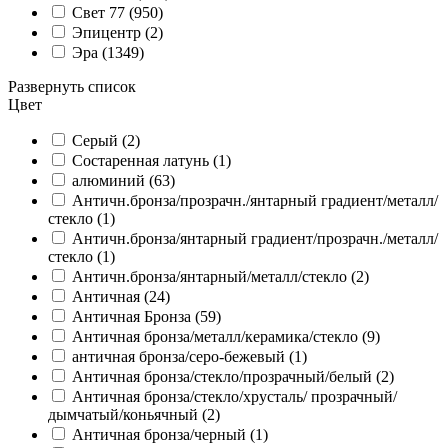
Свет 77 (
950
)
Эпицентр (
2
)
Эра (
1349
)
Развернуть список
Цвет
Cерый (
2
)
Cостаренная латунь (
1
)
алюминий (
63
)
Античн.бронза/прозрачн./янтарный градиент/металл/
стекло (
1
)
Античн.бронза/янтарный градиент/прозрачн./металл/
стекло (
1
)
Античн.бронза/янтарный/металл/стекло (
2
)
Античная (
24
)
Античная Бронза (
59
)
Античная бронза/металл/керамика/стекло (
9
)
античная бронза/серо-бежевый (
1
)
Античная бронза/стекло/прозрачный/белый (
2
)
Античная бронза/стекло/хрусталь/ прозрачный/
дымчатый/коньячный (
2
)
Античная бронза/черный (
1
)