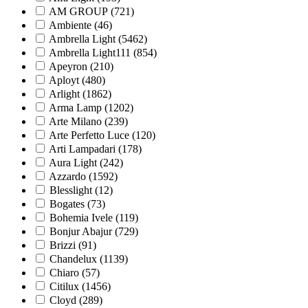
AM GROUP (
721
)
Ambiente (
46
)
Ambrella Light (
5462
)
Ambrella Light111 (
854
)
Apeyron (
210
)
Aployt (
480
)
Arlight (
1862
)
Arma Lamp (
1202
)
Arte Milano (
239
)
Arte Perfetto Luce (
120
)
Arti Lampadari (
178
)
Aura Light (
242
)
Azzardo (
1592
)
Blesslight (
12
)
Bogates (
73
)
Bohemia Ivele (
119
)
Bonjur Abajur (
729
)
Brizzi (
91
)
Chandelux (
1139
)
Chiaro (
57
)
Citilux (
1456
)
Cloyd (
289
)