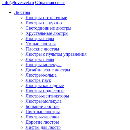
info@lovesvet.ru
Обратная связь
Люстры
Люстры потолочные
Люстры на кухню
Светодиодные люстры
Хрустальные люстры
Люстры-шары
Умные люстры
Плоские люстры
Люстры с пультом управления
Люстры-шары
Люстры-молекула
Дизайнерские люстры
Люстры-кольца
Люстра-паук
Люстры каскадные
Люстры подвесные
Люстры-вентиляторы
Люстры-молекула
Большие люстры
Цветные люстры
Люстры-тарелки
Дорогие люстры
Лифты для люстр