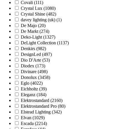
Covali (
111
)
Crystal Lux (
1080
)
Crystal Shine (
482
)
davey lighting (uk) (
1
)
De Majo (
20
)
De Markt (
274
)
Deko-Light (
1327
)
DeLight Collection (
1137
)
Denkirs (
982
)
DesignLed (
497
)
Dio D'Arte (
53
)
Diodex (
173
)
Divinare (
498
)
Donolux (
3458
)
Eglo (
4022
)
Eichholtz (
39
)
Eleganz (
184
)
Elektrostandard (
2160
)
Elektrostandard Pro (
80
)
Elstead Lighting (
342
)
Elvan (
1029
)
Escada (
2214
)