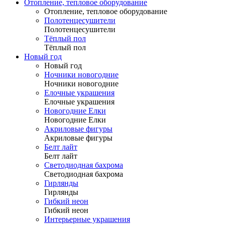
Отопление, тепловое оборудование
Отопление, тепловое оборудование
Полотенцесушители
Полотенцесушители
Тёплый пол
Тёплый пол
Новый год
Новый год
Ночники новогодние
Ночники новогодние
Елочные украшения
Елочные украшения
Новогодние Елки
Новогодние Елки
Акриловые фигуры
Акриловые фигуры
Белт лайт
Белт лайт
Светодиодная бахрома
Светодиодная бахрома
Гирлянды
Гирлянды
Гибкий неон
Гибкий неон
Интерьерные украшения