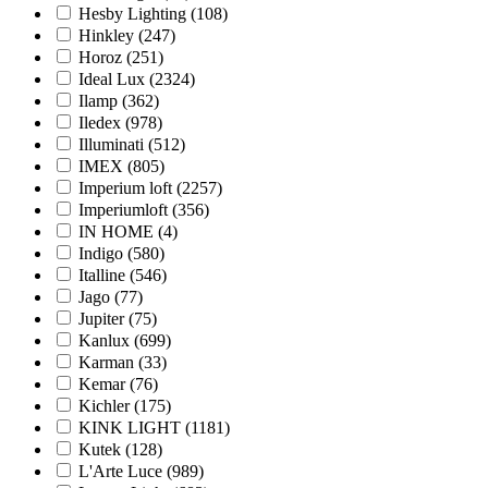
Hesby Lighting (
108
)
Hinkley (
247
)
Horoz (
251
)
Ideal Lux (
2324
)
Ilamp (
362
)
Iledex (
978
)
Illuminati (
512
)
IMEX (
805
)
Imperium loft (
2257
)
Imperiumloft (
356
)
IN HOME (
4
)
Indigo (
580
)
Italline (
546
)
Jago (
77
)
Jupiter (
75
)
Kanlux (
699
)
Karman (
33
)
Kemar (
76
)
Kichler (
175
)
KINK LIGHT (
1181
)
Kutek (
128
)
L'Arte Luce (
989
)