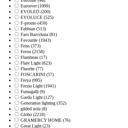
Eurofase (
44
)
Eurosvet (
1099
)
EVOLED (
200
)
EVOLUCE (
525
)
F-promo (
459
)
Fabbian (
513
)
Faro Barcelona (
81
)
Favourite (
1943
)
Feiss (
373
)
Feron (
2158
)
Flambeau (
17
)
Flare Light (
823
)
Fluorite (
77
)
FOSCARINI (
57
)
Freya (
995
)
Frezia Light (
1941
)
Fumagalli (
9
)
Garda Light (
127
)
Generation lighting (
352
)
gilded nola (
8
)
Globo (
2218
)
GRAMERCY HOME (
76
)
Great Light (
23
)