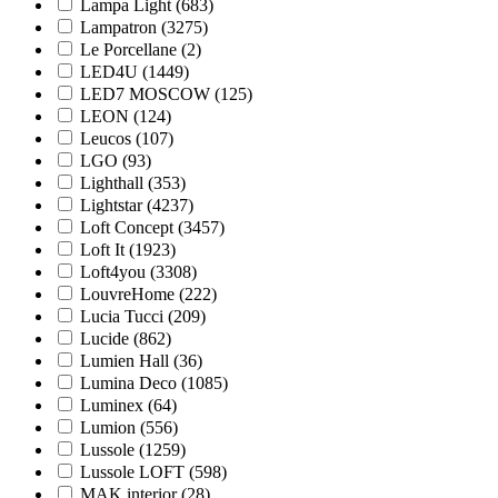
Lampa Light (
683
)
Lampatron (
3275
)
Le Porcellane (
2
)
LED4U (
1449
)
LED7 MOSCOW (
125
)
LEON (
124
)
Leucos (
107
)
LGO (
93
)
Lighthall (
353
)
Lightstar (
4237
)
Loft Concept (
3457
)
Loft It (
1923
)
Loft4you (
3308
)
LouvreHome (
222
)
Lucia Tucci (
209
)
Lucide (
862
)
Lumien Hall (
36
)
Lumina Deco (
1085
)
Luminex (
64
)
Lumion (
556
)
Lussole (
1259
)
Lussole LOFT (
598
)
MAK interior (
28
)