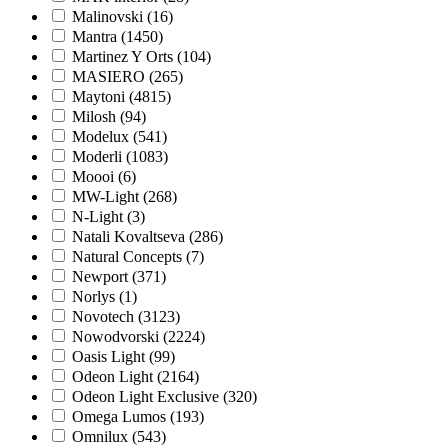
Malinovski (
16
)
Mantra (
1450
)
Martinez Y Orts (
104
)
MASIERO (
265
)
Maytoni (
4815
)
Milosh (
94
)
Modelux (
541
)
Moderli (
1083
)
Moooi (
6
)
MW-Light (
268
)
N-Light (
3
)
Natali Kovaltseva (
286
)
Natural Concepts (
7
)
Newport (
371
)
Norlys (
1
)
Novotech (
3123
)
Nowodvorski (
2224
)
Oasis Light (
99
)
Odeon Light (
2164
)
Odeon Light Exclusive (
320
)
Omega Lumos (
193
)
Omnilux (
543
)