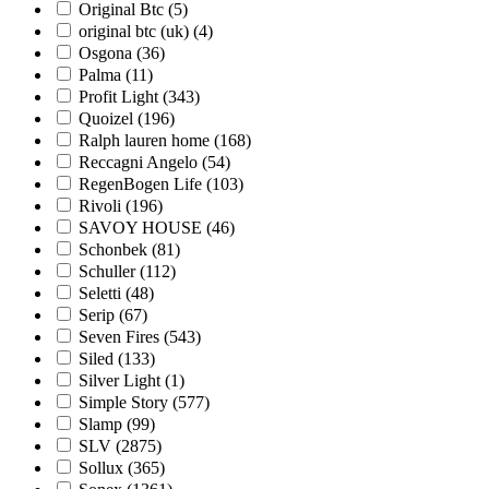
Original Btc (
5
)
original btc (uk) (
4
)
Osgona (
36
)
Palma (
11
)
Profit Light (
343
)
Quoizel (
196
)
Ralph lauren home (
168
)
Reccagni Angelo (
54
)
RegenBogen Life (
103
)
Rivoli (
196
)
SAVOY HOUSE (
46
)
Schonbek (
81
)
Schuller (
112
)
Seletti (
48
)
Serip (
67
)
Seven Fires (
543
)
Siled (
133
)
Silver Light (
1
)
Simple Story (
577
)
Slamp (
99
)
SLV (
2875
)
Sollux (
365
)