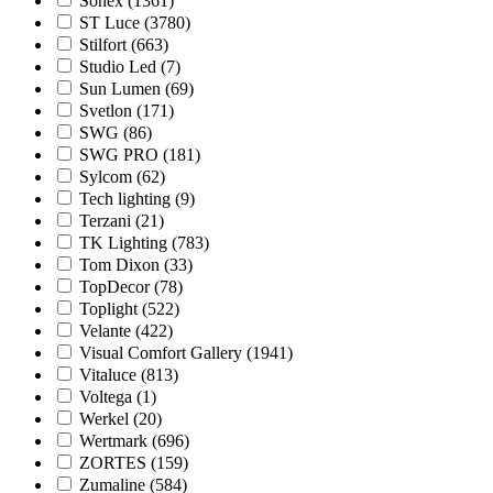
Sonex (
1361
)
ST Luce (
3780
)
Stilfort (
663
)
Studio Led (
7
)
Sun Lumen (
69
)
Svetlon (
171
)
SWG (
86
)
SWG PRO (
181
)
Sylcom (
62
)
Tech lighting (
9
)
Terzani (
21
)
TK Lighting (
783
)
Tom Dixon (
33
)
TopDecor (
78
)
Toplight (
522
)
Velante (
422
)
Visual Comfort Gallery (
1941
)
Vitaluce (
813
)
Voltega (
1
)
Werkel (
20
)
Wertmark (
696
)
ZORTES (
159
)
Zumaline (
584
)