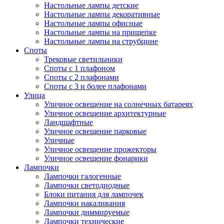
Настольные лампы детские
Настольные лампы декоративные
Настольные лампы офисные
Настольные лампы на прищепке
Настольные лампы на струбцине
Споты
Трековые светильники
Споты с 1 плафоном
Споты с 2 плафонами
Споты с 3 и более плафонами
Улица
Уличное освещение на солнечных батареях
Уличное освещение архитектурные
Ландшафтные
Уличное освещение парковые
Уличные
Уличное освещение прожекторы
Уличное освещение фонарики
Лампочки
Лампочки галогенные
Лампочки светодиодные
Блоки питания для лампочек
Лампочки накаливания
Лампочки диммируемые
Лампочки технические