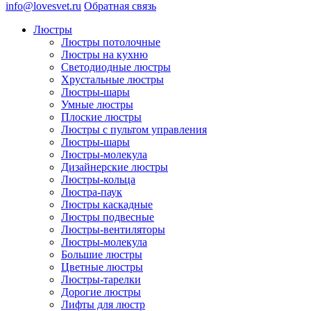
info@lovesvet.ru
Обратная связь
Люстры
Люстры потолочные
Люстры на кухню
Светодиодные люстры
Хрустальные люстры
Люстры-шары
Умные люстры
Плоские люстры
Люстры с пультом управления
Люстры-шары
Люстры-молекула
Дизайнерские люстры
Люстры-кольца
Люстра-паук
Люстры каскадные
Люстры подвесные
Люстры-вентиляторы
Люстры-молекула
Большие люстры
Цветные люстры
Люстры-тарелки
Дорогие люстры
Лифты для люстр