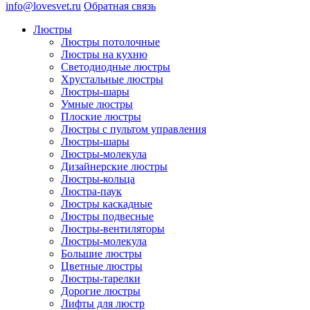
info@lovesvet.ru
Обратная связь
Люстры
Люстры потолочные
Люстры на кухню
Светодиодные люстры
Хрустальные люстры
Люстры-шары
Умные люстры
Плоские люстры
Люстры с пультом управления
Люстры-шары
Люстры-молекула
Дизайнерские люстры
Люстры-кольца
Люстра-паук
Люстры каскадные
Люстры подвесные
Люстры-вентиляторы
Люстры-молекула
Большие люстры
Цветные люстры
Люстры-тарелки
Дорогие люстры
Лифты для люстр