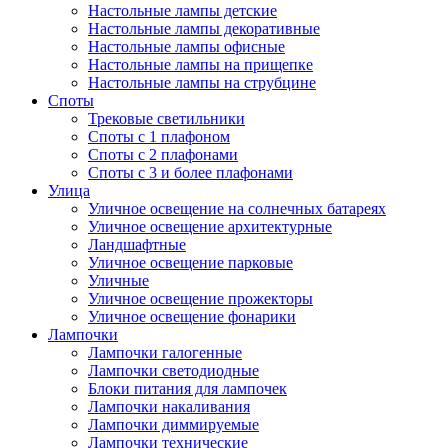
Настольные лампы детские
Настольные лампы декоративные
Настольные лампы офисные
Настольные лампы на прищепке
Настольные лампы на струбцине
Споты
Трековые светильники
Споты с 1 плафоном
Споты с 2 плафонами
Споты с 3 и более плафонами
Улица
Уличное освещение на солнечных батареях
Уличное освещение архитектурные
Ландшафтные
Уличное освещение парковые
Уличные
Уличное освещение прожекторы
Уличное освещение фонарики
Лампочки
Лампочки галогенные
Лампочки светодиодные
Блоки питания для лампочек
Лампочки накаливания
Лампочки диммируемые
Лампочки технические