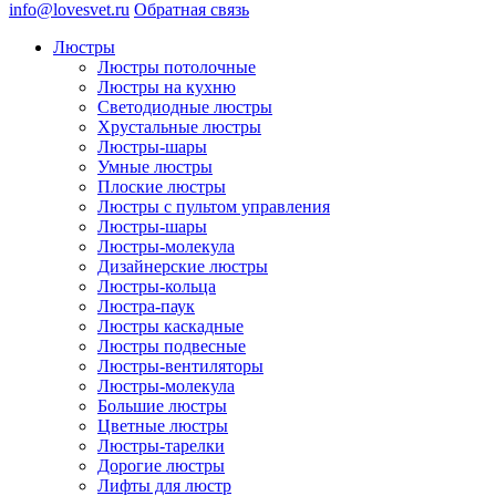
info@lovesvet.ru
Обратная связь
Люстры
Люстры потолочные
Люстры на кухню
Светодиодные люстры
Хрустальные люстры
Люстры-шары
Умные люстры
Плоские люстры
Люстры с пультом управления
Люстры-шары
Люстры-молекула
Дизайнерские люстры
Люстры-кольца
Люстра-паук
Люстры каскадные
Люстры подвесные
Люстры-вентиляторы
Люстры-молекула
Большие люстры
Цветные люстры
Люстры-тарелки
Дорогие люстры
Лифты для люстр