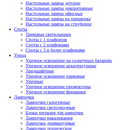
Настольные лампы детские
Настольные лампы декоративные
Настольные лампы офисные
Настольные лампы на прищепке
Настольные лампы на струбцине
Споты
Трековые светильники
Споты с 1 плафоном
Споты с 2 плафонами
Споты с 3 и более плафонами
Улица
Уличное освещение на солнечных батареях
Уличное освещение архитектурные
Ландшафтные
Уличное освещение парковые
Уличные
Уличное освещение прожекторы
Уличное освещение фонарики
Лампочки
Лампочки галогенные
Лампочки светодиодные
Блоки питания для лампочек
Лампочки накаливания
Лампочки диммируемые
Лампочки технические