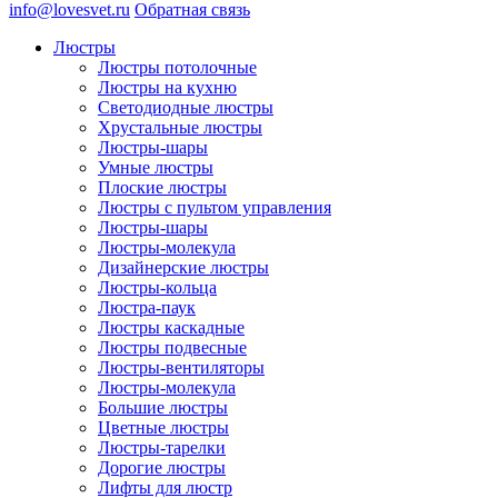
info@lovesvet.ru
Обратная связь
Люстры
Люстры потолочные
Люстры на кухню
Светодиодные люстры
Хрустальные люстры
Люстры-шары
Умные люстры
Плоские люстры
Люстры с пультом управления
Люстры-шары
Люстры-молекула
Дизайнерские люстры
Люстры-кольца
Люстра-паук
Люстры каскадные
Люстры подвесные
Люстры-вентиляторы
Люстры-молекула
Большие люстры
Цветные люстры
Люстры-тарелки
Дорогие люстры
Лифты для люстр