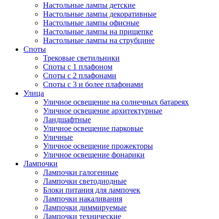
Настольные лампы детские
Настольные лампы декоративные
Настольные лампы офисные
Настольные лампы на прищепке
Настольные лампы на струбцине
Споты
Трековые светильники
Споты с 1 плафоном
Споты с 2 плафонами
Споты с 3 и более плафонами
Улица
Уличное освещение на солнечных батареях
Уличное освещение архитектурные
Ландшафтные
Уличное освещение парковые
Уличные
Уличное освещение прожекторы
Уличное освещение фонарики
Лампочки
Лампочки галогенные
Лампочки светодиодные
Блоки питания для лампочек
Лампочки накаливания
Лампочки диммируемые
Лампочки технические