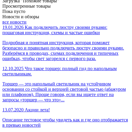
Загрузка "Похожие товары"
Просмотренные товары
Пока пусто
Новости и обзоры
все новости
19.01.2026
Как подключить люстру своими руками:
пошаговая инструкция, схемы и частые ошибки
Подробная и понятная инструкция, которая поможет
безопасно и правильно подключить люстру своими руками.
Разберёмся в проводах, схемах подключения и типичных
ошибках, чтобы свет загорелся с первого раза.
12.10.2025
Что такое торшер: полный гид по напольным
светильникам.
Торшер — это напольный светильник на устойчивом
основании со стойкой и верхней световой частью (абажуром
или плафоном). Проще говоря, если вы ищете ответ на
запросы «торшер — что это»...
13.07.2020
Акции лета!
Описание тестовое чтобы увидеть как и где оно отображается
в превью новостей