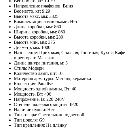
Вес брутто, кг:
10.29
Направление плафонов:
Вниз
Вес нетто, кг:
9.29
Высота макс, мм:
3325
Комплектация лампочками:
Нет
Длина коробки, мм:
860
Ширина коробки, мм:
860
Высота коробки, мм:
280
Высота мин, мм:
375
Диаметр, мм:
1000
Назначение:
Прихожая; Спальня; Гостиная; Кухня; Кафе
и ресторан; Магазин
Длина шнура питания, м:
3
Стиль:
Модерн
Количество ламп, шт:
10
Материал арматуры:
Металл; керамика
Коллекция:
Paradise
Мощность одной лампы, Вт:
40
Мощность, Вт:
400
Напряжение, В:
220-240V
Степень пылевлагозащиты:
IP20
Наличие пульта:
Нет
Тип товара:
Светильник подвесной
Тип цоколя:
G9
Тип крепления:
На планку