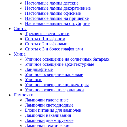
Настольные лампы детские
Настольные лампы декоративные
Настольные лампы офисные
Настольные лампы на прищепке
Настольные лампы на струбцине
Споты
Трековые светильники
Споты с 1 плафоном
Споты с 2 плафонами
Споты с 3 и более плафонами
Улица
Уличное освещение на солнечных батареях
Уличное освещение архитектурные
Ландшафтные
Уличное освещение парковые
Уличные
Уличное освещение прожекторы
Уличное освещение фонарики
Лампочки
Лампочки галогенные
Лампочки светодиодные
Блоки питания для лампочек
Лампочки накаливания
Лампочки диммируемые
Лампочки технические