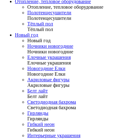
Отопление, тепловое оборудование
Отопление, тепловое оборудование
Полотенцесушители
Полотенцесушители
Тёплый пол
Тёплый пол
Новый год
Новый год
Ночники новогодние
Ночники новогодние
Елочные украшения
Елочные украшения
Новогодние Елки
Новогодние Елки
Акриловые фигуры
Акриловые фигуры
Белт лайт
Белт лайт
Светодиодная бахрома
Светодиодная бахрома
Гирлянды
Гирлянды
Гибкий неон
Гибкий неон
Интерьерные украшения