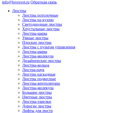
info@lovesvet.ru
Обратная связь
Люстры
Люстры потолочные
Люстры на кухню
Светодиодные люстры
Хрустальные люстры
Люстры-шары
Умные люстры
Плоские люстры
Люстры с пультом управления
Люстры-шары
Люстры-молекула
Дизайнерские люстры
Люстры-кольца
Люстра-паук
Люстры каскадные
Люстры подвесные
Люстры-вентиляторы
Люстры-молекула
Большие люстры
Цветные люстры
Люстры-тарелки
Дорогие люстры
Лифты для люстр