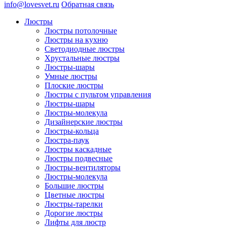
info@lovesvet.ru
Обратная связь
Люстры
Люстры потолочные
Люстры на кухню
Светодиодные люстры
Хрустальные люстры
Люстры-шары
Умные люстры
Плоские люстры
Люстры с пультом управления
Люстры-шары
Люстры-молекула
Дизайнерские люстры
Люстры-кольца
Люстра-паук
Люстры каскадные
Люстры подвесные
Люстры-вентиляторы
Люстры-молекула
Большие люстры
Цветные люстры
Люстры-тарелки
Дорогие люстры
Лифты для люстр