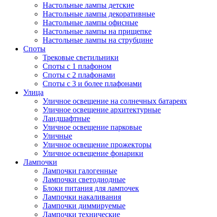
Настольные лампы детские
Настольные лампы декоративные
Настольные лампы офисные
Настольные лампы на прищепке
Настольные лампы на струбцине
Споты
Трековые светильники
Споты с 1 плафоном
Споты с 2 плафонами
Споты с 3 и более плафонами
Улица
Уличное освещение на солнечных батареях
Уличное освещение архитектурные
Ландшафтные
Уличное освещение парковые
Уличные
Уличное освещение прожекторы
Уличное освещение фонарики
Лампочки
Лампочки галогенные
Лампочки светодиодные
Блоки питания для лампочек
Лампочки накаливания
Лампочки диммируемые
Лампочки технические