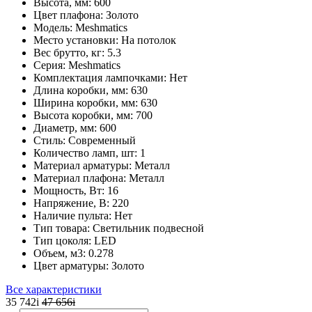
Высота, мм:
600
Цвет плафона:
Золото
Модель:
Meshmatics
Место установки:
На потолок
Вес брутто, кг:
5.3
Серия:
Meshmatics
Комплектация лампочками:
Нет
Длина коробки, мм:
630
Ширина коробки, мм:
630
Высота коробки, мм:
700
Диаметр, мм:
600
Стиль:
Современный
Количество ламп, шт:
1
Материал арматуры:
Металл
Материал плафона:
Металл
Мощность, Вт:
16
Напряжение, В:
220
Наличие пульта:
Нет
Тип товара:
Светильник подвесной
Тип цоколя:
LED
Объем, м3:
0.278
Цвет арматуры:
Золото
Все характеристики
35 742
i
47 656
i